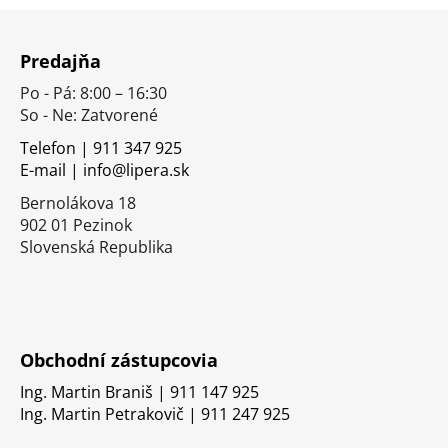
Z
á
Predajňa
p
Po - Pá: 8:00 – 16:30
ä
So - Ne: Zatvorené
t
i
Telefon | 911 347 925
E-mail | info@lipera.sk
e
Bernolákova 18
902 01 Pezinok
Slovenská Republika
Obchodní zástupcovia
Ing. Martin Braniš | 911 147 925
Ing. Martin Petrakovič | 911 247 925