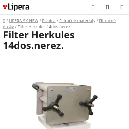
Prejsť
Hľadať
NÁKUP
na
KOŠÍK
obsah
Domov
/
LIPERA SK NEW
/
Pivnica
/
Filtračné materiály
/
Filtračné
dosky
/
Filter Herkules 14dos.nerez.
Filter Herkules
14dos.nerez.