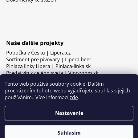
Naše ďalšie projekty
Pobočka v Česku | Lipera.cz
Sortiment pre pivovary | Lipera.beer
Plniaca linky Lipera | Plniaca-linka.sk
Predaj vín z celého sveta | Vinozoom.sk
Tento web používá soubory cookie. Dalším
procházením tohoto webu vyjadřujete souhlas s jejich
používáním.. Více informací
zde
.
Nastavenie
Súhlasím
Vytvoril Shoptet