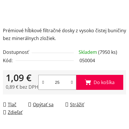
Prémiové hĺbkové filtračné dosky z vysoko čistej buničiny
bez minerálnych zložiek.
Dostupnosť
Skladem
(7950 ks)
Kód:
050004
1,09 €
Do košíka
0,89 € bez DPH
Jednotková cena:
Tlač
Opýtať sa
Strážiť
Zdieľať