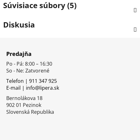
Súvisiace súbory (5)
Diskusia
Z
á
Predajňa
p
Po - Pá: 8:00 – 16:30
ä
So - Ne: Zatvorené
t
i
Telefon | 911 347 925
E-mail | info@lipera.sk
e
Bernolákova 18
902 01 Pezinok
Slovenská Republika