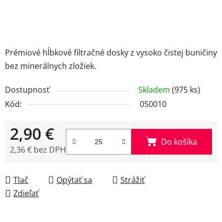
Prémiové hĺbkové filtračné dosky z vysoko čistej buničiny
bez minerálnych zložiek.
Dostupnosť
Skladem
(975 ks)
Kód:
050010
2,90 €
Do košíka
2,36 € bez DPH
Jednotková cena:
Tlač
Opýtať sa
Strážiť
Zdieľať