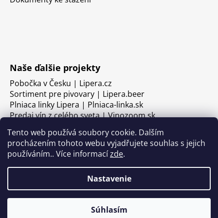
Naše ďalšie projekty
Pobočka v Česku | Lipera.cz
Sortiment pre pivovary | Lipera.beer
Plniaca linky Lipera | Plniaca-linka.sk
Predaj vín z celého sveta | Vinozoom.sk
Tento web používá soubory cookie. Dalším
procházením tohoto webu vyjadřujete souhlas s jejich
používáním.. Více informací
zde
.
Nastavenie
Súhlasím
Vytvoril Shoptet