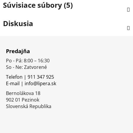
Súvisiace súbory (5)
Diskusia
Z
á
Predajňa
p
Po - Pá: 8:00 – 16:30
ä
So - Ne: Zatvorené
t
i
Telefon | 911 347 925
E-mail | info@lipera.sk
e
Bernolákova 18
902 01 Pezinok
Slovenská Republika