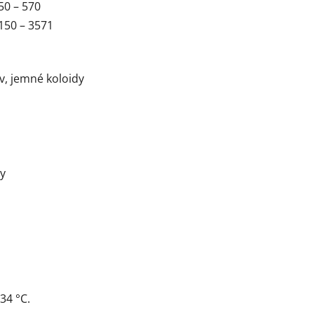
50 – 570
150 – 3571
, jemné koloidy
ry
34 °C.