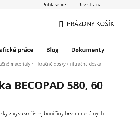
Prihlásenie
Registrácia
PRÁZDNY KOŠÍK
NÁKUPNÝ
KOŠÍK
afické práce
Blog
Dokumenty
Kontakt
račné materiály
/
Filtračné dosky
/
Filtračná doska
ska BECOPAD 580, 60
sky z vysoko čistej buničiny bez minerálnych