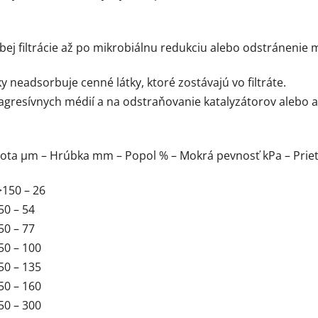
ubej filtrácie až po mikrobiálnu redukciu alebo odstránenie
ky neadsorbuje cenné látky, ktoré zostávajú vo filtráte.
 agresívnych médií a na odstraňovanie katalyzátorov alebo a
dnota µm – Hrúbka mm – Popol % – Mokrá pevnosť kPa – Prie
>150 – 26
50 – 54
50 – 77
50 – 100
50 – 135
50 – 160
50 – 300