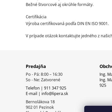
Bežné štvorcové aj okrúhle formáty.
Certifikácia
Výroba certifikovaná podľa DIN EN ISO 9001.
V prípade otázok kontaktujte jedného z naši
Z
á
Predajňa
Obcho
p
Po - Pá: 8:00 – 16:30
Ing. M
ä
So - Ne: Zatvorené
Ing. M
t
925
Telefon | 911 347 925
i
E-mail | info@lipera.sk
e
Bernolákova 18
902 01 Pezinok