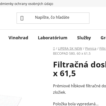
dmienky ochrany osobných údajov
Vinohrad
Laboratórium
Služby
Gr
Domov
/
LIPERA SK NEW
/
Pivnica
/
Filt
BECOPAD 580, 60 x 61,5
Filtračná do
x 61,5
Prémiové hĺbkové filtračné do
zložiek.
Položka bola vypredaná…