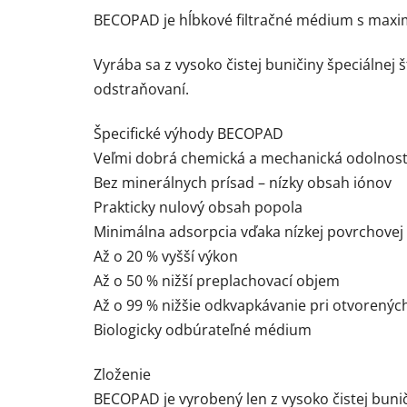
BECOPAD je hĺbkové filtračné médium s maxim
Vyrába sa z vysoko čistej buničiny špeciálnej
odstraňovaní.
Špecifické výhody BECOPAD
Veľmi dobrá chemická a mechanická odolnos
Bez minerálnych prísad – nízky obsah iónov
Prakticky nulový obsah popola
Minimálna adsorpcia vďaka nízkej povrchovej 
Až o 20 % vyšší výkon
Až o 50 % nižší preplachovací objem
Až o 99 % nižšie odkvapkávanie pri otvorených
Biologicky odbúrateľné médium
Zloženie
BECOPAD je vyrobený len z vysoko čistej buni