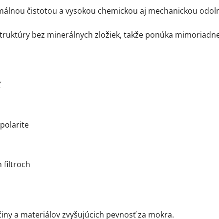
álnou čistotou a vysokou chemickou aj mechanickou odolno
 štruktúry bez minerálnych zložiek, takže ponúka mimoriadne 
ť
polarite
 filtroch
činy a materiálov zvyšujúcich pevnosť za mokra.