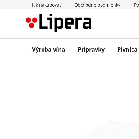
Prejsť
Jak nakupovat
Obchodné podmienky
Po
na
obsah
Výroba vína
Prípravky
Pivnica