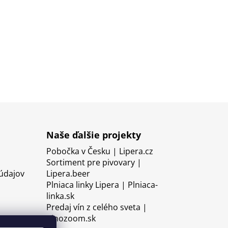
Naše ďalšie projekty
Pobočka v Česku | Lipera.cz
Sortiment pre pivovary |
údajov
Lipera.beer
Plniaca linky Lipera | Plniaca-
linka.sk
Predaj vín z celého sveta |
Vinozoom.sk