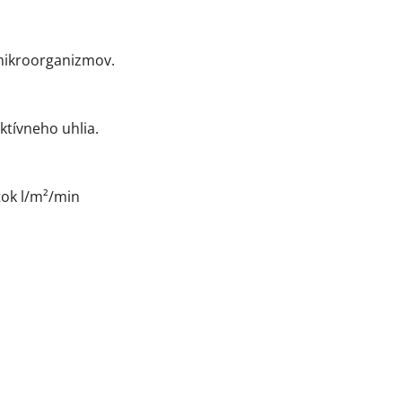
 mikroorganizmov.
ktívneho uhlia.
tok l/m²/min