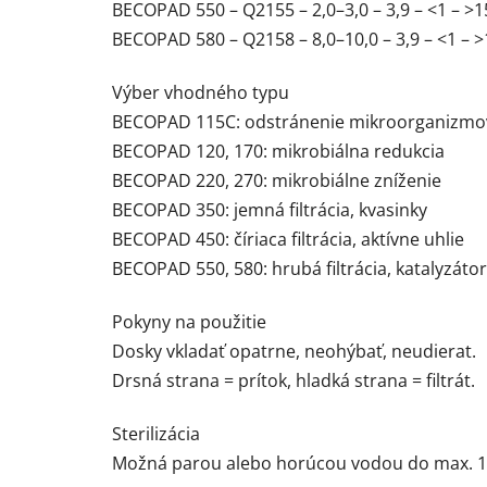
BECOPAD 550 – Q2155 – 2,0–3,0 – 3,9 – <1 – >1
BECOPAD 580 – Q2158 – 8,0–10,0 – 3,9 – <1 – >
Výber vhodného typu
BECOPAD 115C: odstránenie mikroorganizmov
BECOPAD 120, 170: mikrobiálna redukcia
BECOPAD 220, 270: mikrobiálne zníženie
BECOPAD 350: jemná filtrácia, kvasinky
BECOPAD 450: číriaca filtrácia, aktívne uhlie
BECOPAD 550, 580: hrubá filtrácia, katalyzáto
Pokyny na použitie
Dosky vkladať opatrne, neohýbať, neudierat.
Drsná strana = prítok, hladká strana = filtrát.
Sterilizácia
Možná parou alebo horúcou vodou do max. 1