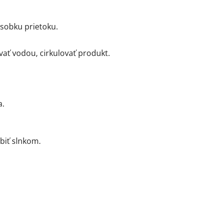
ásobku prietoku.
vať vodou, cirkulovať produkt.
a.
biť slnkom.