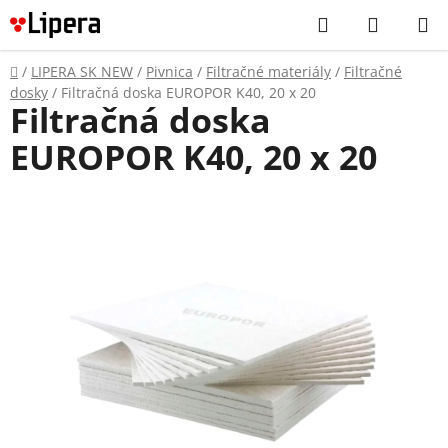
Prejsť
Hľadať
NÁKUP
na
KOŠÍK
obsah
Domov
/
LIPERA SK NEW
/
Pivnica
/
Filtračné materiály
/
Filtračné
dosky
/
Filtračná doska EUROPOR K40, 20 x 20
Filtračná doska
EUROPOR K40, 20 x 20