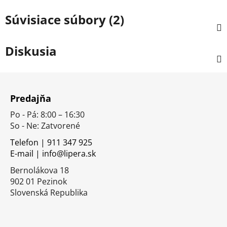
Súvisiace súbory (2)
Diskusia
Z
á
Predajňa
p
Po - Pá: 8:00 – 16:30
ä
So - Ne: Zatvorené
t
i
Telefon | 911 347 925
E-mail | info@lipera.sk
e
Bernolákova 18
902 01 Pezinok
Slovenská Republika