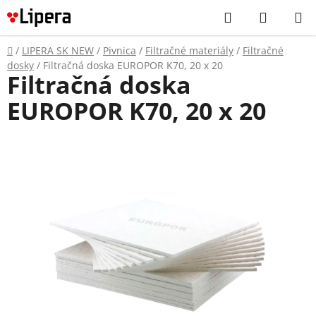
Prejsť
Hľadať
NÁKUP
na
KOŠÍK
obsah
Domov
/
LIPERA SK NEW
/
Pivnica
/
Filtračné materiály
/
Filtračné
dosky
/
Filtračná doska EUROPOR K70, 20 x 20
Filtračná doska
EUROPOR K70, 20 x 20