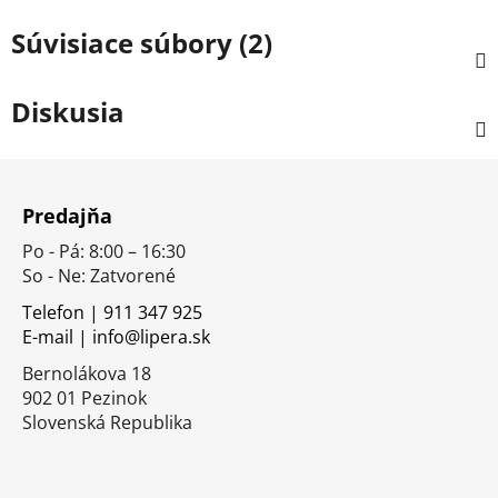
Súvisiace súbory (2)
Diskusia
Z
á
Predajňa
p
Po - Pá: 8:00 – 16:30
ä
So - Ne: Zatvorené
t
i
Telefon | 911 347 925
E-mail | info@lipera.sk
e
Bernolákova 18
902 01 Pezinok
Slovenská Republika