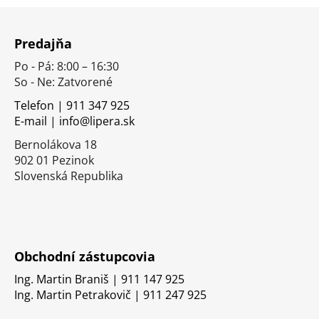
Z
á
Predajňa
p
Po - Pá: 8:00 – 16:30
ä
So - Ne: Zatvorené
t
i
Telefon | 911 347 925
E-mail | info@lipera.sk
e
Bernolákova 18
902 01 Pezinok
Slovenská Republika
Obchodní zástupcovia
Ing. Martin Braniš | 911 147 925
Ing. Martin Petrakovič | 911 247 925