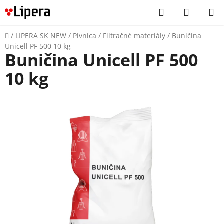
Prejsť
Hľadať
NÁKUP
na
KOŠÍK
obsah
Domov
/
LIPERA SK NEW
/
Pivnica
/
Filtračné materiály
/
Buničina
Unicell PF 500 10 kg
Buničina Unicell PF 500
10 kg