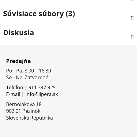
Súvisiace súbory (3)
Diskusia
Z
á
Predajňa
p
Po - Pá: 8:00 – 16:30
ä
So - Ne: Zatvorené
t
i
Telefon | 911 347 925
E-mail | info@lipera.sk
e
Bernolákova 18
902 01 Pezinok
Slovenská Republika