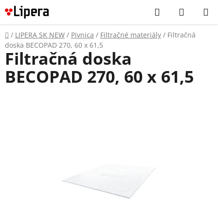
Prejsť
Hľadať
NÁKUP
na
KOŠÍK
obsah
Domov
/
LIPERA SK NEW
/
Pivnica
/
Filtračné materiály
/
Filtračná
doska BECOPAD 270, 60 x 61,5
Filtračná doska
BECOPAD 270, 60 x 61,5