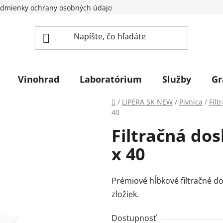
dmienky ochrany osobných údajov
Vinohrad
Laboratórium
Služby
Gr
Domov
/
LIPERA SK NEW
/
Pivnica
/
Filt
40
Filtračná do
x 40
Prémiové hĺbkové filtračné do
zložiek.
Dostupnosť