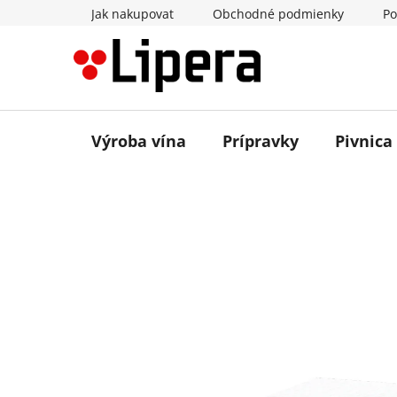
Prejsť
Jak nakupovat
Obchodné podmienky
Po
na
obsah
Výroba vína
Prípravky
Pivnica