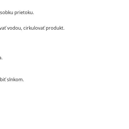
ásobku prietoku.
vať vodou, cirkulovať produkt.
a.
biť slnkom.