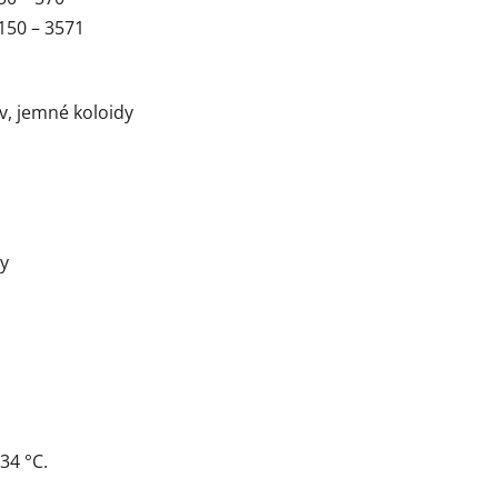
150 – 3571
, jemné koloidy
ry
34 °C.