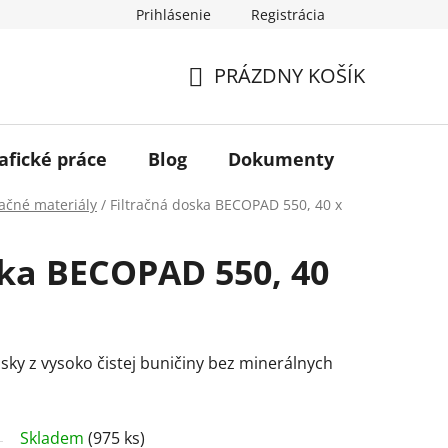
Prihlásenie
Registrácia
PRÁZDNY KOŠÍK
NÁKUPNÝ
KOŠÍK
afické práce
Blog
Dokumenty
Kontakt
račné materiály
/
Filtračná doska BECOPAD 550, 40 x
ska BECOPAD 550, 40
sky z vysoko čistej buničiny bez minerálnych
Skladem
(975 ks)