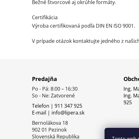
Bežné štvorcové aj okrúhle formáty.
Certifikácia
Výroba certifikovaná podľa DIN EN ISO 9001.
V prípade otázok kontaktujte jedného z naši
Z
á
Predajňa
Obcho
p
Po - Pá: 8:00 – 16:30
Ing. M
ä
So - Ne: Zatvorené
Ing. M
t
925
Telefon | 911 347 925
i
E-mail | info@lipera.sk
e
Bernolákova 18
902 01 Pezinok
Slovenská Republika
Tento web 