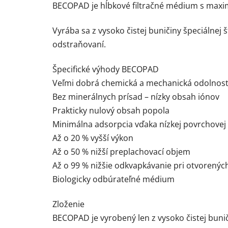
BECOPAD je hĺbkové filtračné médium s maxim
Vyrába sa z vysoko čistej buničiny špeciálnej
odstraňovaní.
Špecifické výhody BECOPAD
Veľmi dobrá chemická a mechanická odolnos
Bez minerálnych prísad – nízky obsah iónov
Prakticky nulový obsah popola
Minimálna adsorpcia vďaka nízkej povrchovej 
Až o 20 % vyšší výkon
Až o 50 % nižší preplachovací objem
Až o 99 % nižšie odkvapkávanie pri otvorených
Biologicky odbúrateľné médium
Zloženie
BECOPAD je vyrobený len z vysoko čistej buni