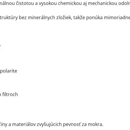
álnou čistotou a vysokou chemickou aj mechanickou odolno
 štruktúry bez minerálnych zložiek, takže ponúka mimoriadne 
ť
polarite
 filtroch
činy a materiálov zvyšujúcich pevnosť za mokra.