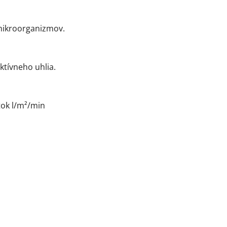
 mikroorganizmov.
ktívneho uhlia.
tok l/m²/min