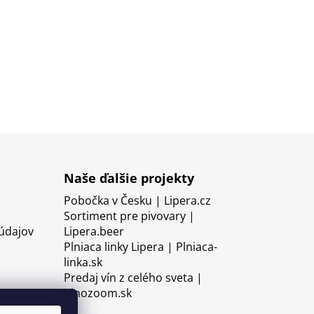
Naše ďalšie projekty
Pobočka v Česku | Lipera.cz
Sortiment pre pivovary |
údajov
Lipera.beer
Plniaca linky Lipera | Plniaca-
linka.sk
Predaj vín z celého sveta |
Vinozoom.sk