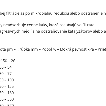
ubej filtrácie až po mikrobiálnu redukciu alebo odstránenie
ky neadsorbuje cenné látky, ktoré zostávajú vo filtráte.
 agresívnych médií a na odstraňovanie katalyzátorov alebo a
dnota µm – Hrúbka mm – Popol % – Mokrá pevnosť kPa – Prie
>150 – 26
50 – 54
50 – 77
50 – 100
50 – 135
50 – 160
50 – 300
50 – 570