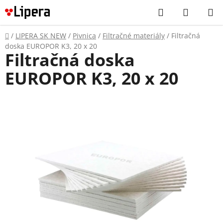
Prejsť
Hľadať
NÁKUP
na
KOŠÍK
obsah
Domov
/
LIPERA SK NEW
/
Pivnica
/
Filtračné materiály
/
Filtračná
doska EUROPOR K3, 20 x 20
Filtračná doska
EUROPOR K3, 20 x 20