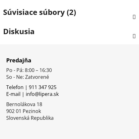
Súvisiace súbory (2)
Diskusia
Z
á
Predajňa
p
Po - Pá: 8:00 – 16:30
ä
So - Ne: Zatvorené
t
i
Telefon | 911 347 925
E-mail | info@lipera.sk
e
Bernolákova 18
902 01 Pezinok
Slovenská Republika