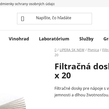
dmienky ochrany osobných údajov
Vinohrad
Laboratórium
Služby
Gr
Domov
/
LIPERA SK NEW
/
Pivnica
/
Filt
20
Filtračná do
x 20
Filtračné dosky pre nápoje s
jemnosti a dlhou životnosťou