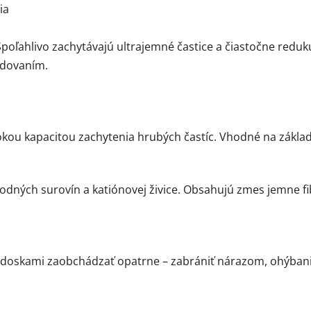
ia
Spoľahlivo zachytávajú ultrajemné častice a čiastočne reduku
adovaním.
ou kapacitou zachytenia hrubých častíc. Vhodné na základné
odných surovín a katiónovej živice. Obsahujú zmes jemne f
 s doskami zaobchádzať opatrne – zabrániť nárazom, ohýban