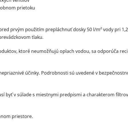
tkých ventilov
násobnom prietoku
 pred prvým použitím prepláchnuť dosky 50 l/m² vody pri 1
 prevádzkovom tlaku.
 produktov, ktoré neumožňujú oplach vodou, sa odporúča rec
nepriaznivé účinky. Podrobnosti sú uvedené v bezpečnostno
musí byť v súlade s miestnymi predpismi a charakterom filtr
anom priestore.