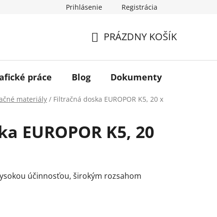
Prihlásenie
Registrácia
PRÁZDNY KOŠÍK
NÁKUPNÝ
KOŠÍK
afické práce
Blog
Dokumenty
Kontakt
račné materiály
/
Filtračná doska EUROPOR K5, 20 x
ska EUROPOR K5, 20
 vysokou účinnosťou, širokým rozsahom
.