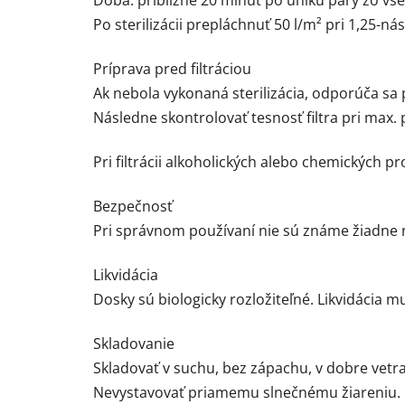
Doba: približne 20 minút po úniku pary zo vše
Po sterilizácii prepláchnuť 50 l/m² pri 1,25-
Príprava pred filtráciou
Ak nebola vykonaná sterilizácia, odporúča sa
Následne skontrolovať tesnosť filtra pri max.
Pri filtrácii alkoholických alebo chemických
Bezpečnosť
Pri správnom používaní nie sú známe žiadne 
Likvidácia
Dosky sú biologicky rozložiteľné. Likvidácia 
Skladovanie
Skladovať v suchu, bez zápachu, v dobre vetr
Nevystavovať priamemu slnečnému žiareniu.