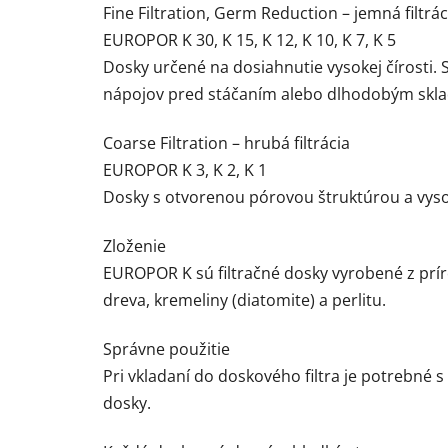
Fine Filtration, Germ Reduction – jemná filtrác
EUROPOR K 30, K 15, K 12, K 10, K 7, K 5
Dosky určené na dosiahnutie vysokej čírosti. 
nápojov pred stáčaním alebo dlhodobým skl
Coarse Filtration – hrubá filtrácia
EUROPOR K 3, K 2, K 1
Dosky s otvorenou pórovou štruktúrou a vysok
Zloženie
EUROPOR K sú filtračné dosky vyrobené z prír
dreva, kremeliny (diatomite) a perlitu.
Správne použitie
Pri vkladaní do doskového filtra je potrebné
dosky.