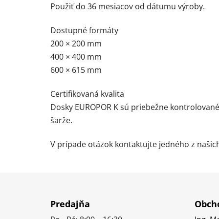
Použiť do 36 mesiacov od dátumu výroby.
Dostupné formáty
200 × 200 mm
400 × 400 mm
600 × 615 mm
Certifikovaná kvalita
Dosky EUROPOR K sú priebežne kontrolované v
šarže.
V prípade otázok kontaktujte jedného z naši
Z
á
Predajňa
Obcho
p