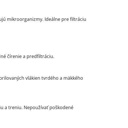
jú mikroorganizmy. Ideálne pre filtráciu
 čírenie a predfiltráciu.
ibrilovaných vlákien tvrdého a mäkkého
iu a treniu. Nepoužívať poškodené