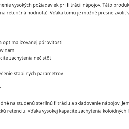
enie vysokých požiadaviek pri filtrácii nápojov. Táto prod
álna retenčná hodnota). Vďaka tomu je možné presne zvoliť
a optimalizovanej pórovitosti
rovinám
acite zachytenia nečistôt
ečenie stabilných parametrov
e
é na studenú sterilnú filtráciu a skladovanie nápojov. Jem
ú retenciu. Vďaka vysokej kapacite zachytenia koloidných l