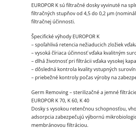
EUROPOR K sú filtračné dosky vyvinuté na spln
filtračných stupňov od 4,5 do 0,2 µm (nomin
filtračnej účinnosti.
Špecifické výhody EUROPOR K
– spoľahlivá retencia nežiaducich zložiek vďak
– vysoká číriaca účinnosť vďaka kvalitným su
– dlhá životnosť pri filtrácii vďaka vysokej kap
– dôsledná kontrola kvality vstupných surovín
– priebežné kontroly počas výroby na zabezp
Germ Removing – sterilizačné a jemné filtráci
EUROPOR K 70, K 60, K 40
Dosky s vysokou retenčnou schopnosťou, vhodn
adsorpcia zabezpečujú výbornú mikrobiologick
membránovou filtráciou.