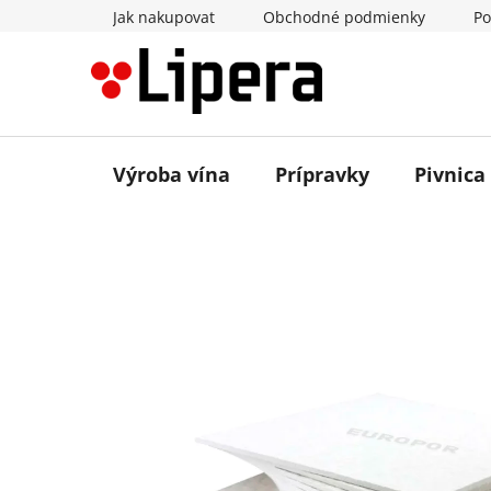
Prejsť
Jak nakupovat
Obchodné podmienky
Po
na
obsah
Výroba vína
Prípravky
Pivnica