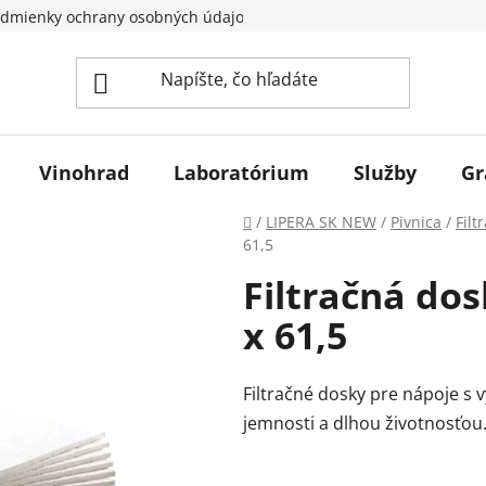
dmienky ochrany osobných údajov
Vinohrad
Laboratórium
Služby
Gr
Domov
/
LIPERA SK NEW
/
Pivnica
/
Filt
61,5
Filtračná do
x 61,5
Filtračné dosky pre nápoje s
jemnosti a dlhou životnosťou