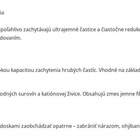
ia
Spoľahlivo zachytávajú ultrajemné častice a čiastočne reduku
adovaním.
ou kapacitou zachytenia hrubých častíc. Vhodné na základné
odných surovín a katiónovej živice. Obsahujú zmes jemne f
 s doskami zaobchádzať opatrne – zabrániť nárazom, ohýban