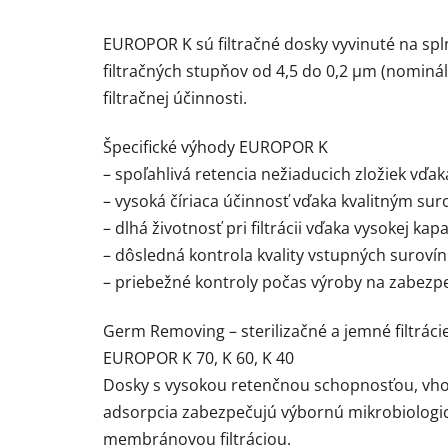
EUROPOR K sú filtračné dosky vyvinuté na spln
filtračných stupňov od 4,5 do 0,2 µm (nomin
filtračnej účinnosti.
Špecifické výhody EUROPOR K
– spoľahlivá retencia nežiaducich zložiek vďak
– vysoká číriaca účinnosť vďaka kvalitným su
– dlhá životnosť pri filtrácii vďaka vysokej kap
– dôsledná kontrola kvality vstupných surovín
– priebežné kontroly počas výroby na zabezp
Germ Removing – sterilizačné a jemné filtráci
EUROPOR K 70, K 60, K 40
Dosky s vysokou retenčnou schopnosťou, vhodn
adsorpcia zabezpečujú výbornú mikrobiologick
membránovou filtráciou.