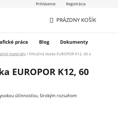
Prihlásenie
Registrácia
PRÁZDNY KOŠÍK
NÁKUPNÝ
KOŠÍK
afické práce
Blog
Dokumenty
Kontakt
račné materiály
/
Filtračná doska EUROPOR K12, 60 x
ska EUROPOR K12, 60
 vysokou účinnosťou, širokým rozsahom
.