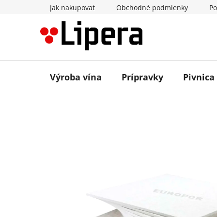
Prejsť
Jak nakupovat
Obchodné podmienky
Po
na
obsah
Výroba vína
Prípravky
Pivnica