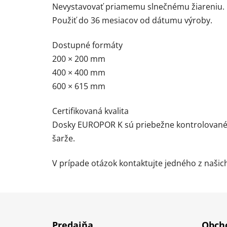
Nevystavovať priamemu slnečnému žiareniu.
Použiť do 36 mesiacov od dátumu výroby.
Dostupné formáty
200 × 200 mm
400 × 400 mm
600 × 615 mm
Certifikovaná kvalita
Dosky EUROPOR K sú priebežne kontrolované v
šarže.
V prípade otázok kontaktujte jedného z naši
Z
á
Predajňa
Obcho