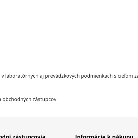
 laboratórnych aj prevádzkových podmienkach s cieľom zab
ch obchodných zástupcov.
dní zástupcovia
Informácie k nákupu