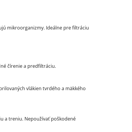
jú mikroorganizmy. Ideálne pre filtráciu
 čírenie a predfiltráciu.
ibrilovaných vlákien tvrdého a mäkkého
iu a treniu. Nepoužívať poškodené