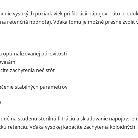
enie vysokých požiadaviek pri filtrácii nápojov. Táto prod
álna retenčná hodnota). Vďaka tomu je možné presne zvoliť
a optimalizovanej pórovitosti
rovinám
acite zachytenia nečistôt
ečenie stabilných parametrov
e
é na studenú sterilnú filtráciu a skladovanie nápojov. Jem
ú retenciu. Vďaka vysokej kapacite zachytenia koloidných l