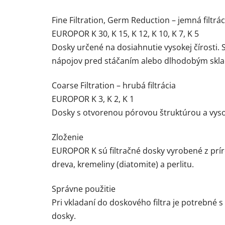
Fine Filtration, Germ Reduction – jemná filtrác
EUROPOR K 30, K 15, K 12, K 10, K 7, K 5
Dosky určené na dosiahnutie vysokej čírosti. 
nápojov pred stáčaním alebo dlhodobým skl
Coarse Filtration – hrubá filtrácia
EUROPOR K 3, K 2, K 1
Dosky s otvorenou pórovou štruktúrou a vysok
Zloženie
EUROPOR K sú filtračné dosky vyrobené z prír
dreva, kremeliny (diatomite) a perlitu.
Správne použitie
Pri vkladaní do doskového filtra je potrebné
dosky.