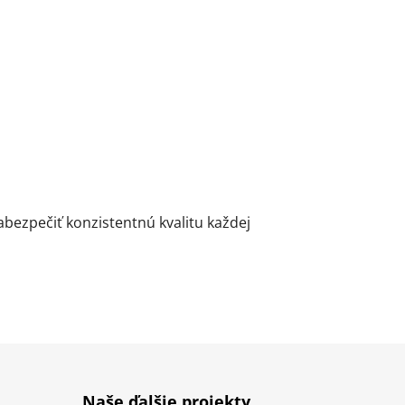
ezpečiť konzistentnú kvalitu každej
Naše ďalšie projekty