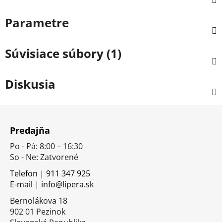
Parametre
Súvisiace súbory (1)
Diskusia
Z
á
Predajňa
p
Po - Pá: 8:00 – 16:30
ä
So - Ne: Zatvorené
t
i
Telefon | 911 347 925
E-mail | info@lipera.sk
e
Bernolákova 18
902 01 Pezinok