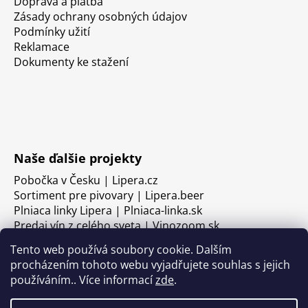
Doprava a platba
Zásady ochrany osobných údajov
Podmínky užití
Reklamace
Dokumenty ke stažení
Naše ďalšie projekty
Pobočka v Česku | Lipera.cz
Sortiment pre pivovary | Lipera.beer
Plniaca linky Lipera | Plniaca-linka.sk
Predaj vín z celého sveta | Vinozoom.sk
Tento web používá soubory cookie. Dalším
procházením tohoto webu vyjadřujete souhlas s jejich
používáním.. Více informací
zde
.