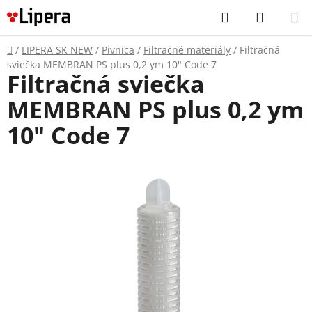
Prejsť
Hľadať
NÁKUP
na
KOŠÍK
obsah
Domov
/
LIPERA SK NEW
/
Pivnica
/
Filtračné materiály
/
Filtračná
sviečka MEMBRAN PS plus 0,2 ym 10" Code 7
Filtračná sviečka
MEMBRAN PS plus 0,2 ym
10" Code 7