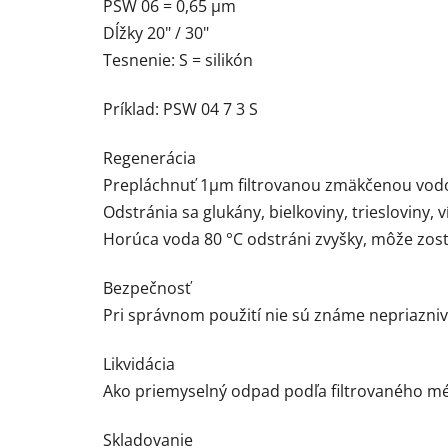
PSW 06 = 0,65 µm
Dĺžky 20" / 30"
Tesnenie: S = silikón
Príklad: PSW 04 7 3 S
Regenerácia
Prepláchnuť 1µm filtrovanou zmäkčenou vod
Odstránia sa glukány, bielkoviny, triesloviny,
Horúca voda 80 °C odstráni zvyšky, môže zost
Bezpečnosť
Pri správnom použití nie sú známe nepriazniv
Likvidácia
Ako priemyselný odpad podľa filtrovaného mé
Skladovanie