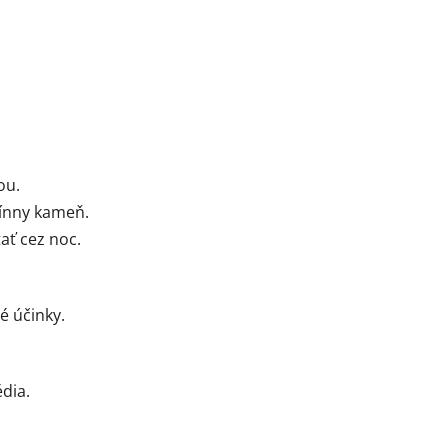
ou.
 vínny kameň.
ať cez noc.
é účinky.
dia.