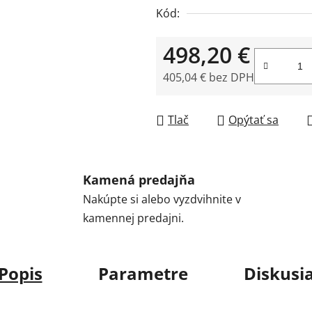
Kód:
498,20 €
405,04 € bez DPH
Jednotková cena:
Tlač
Opýtať sa
Kamená predajňa
Nakúpte si alebo vyzdvihnite v
kamennej predajni.
Popis
Parametre
Diskusi