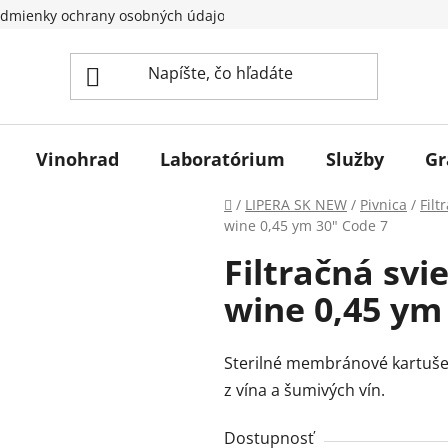
dmienky ochrany osobných údajov
Vinohrad
Laboratórium
Služby
Gr
Domov
/
LIPERA SK NEW
/
Pivnica
/
Filt
wine 0,45 ym 30" Code 7
Filtračná sv
wine 0,45 ym
Sterilné membránové kartuše
z vína a šumivých vín.
Dostupnosť