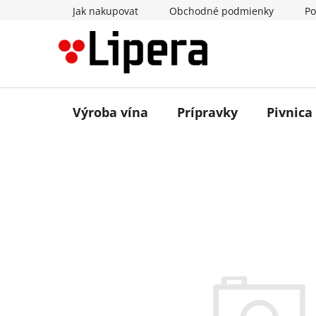
Prejsť
Jak nakupovat
Obchodné podmienky
Po
na
obsah
Výroba vína
Prípravky
Pivnica