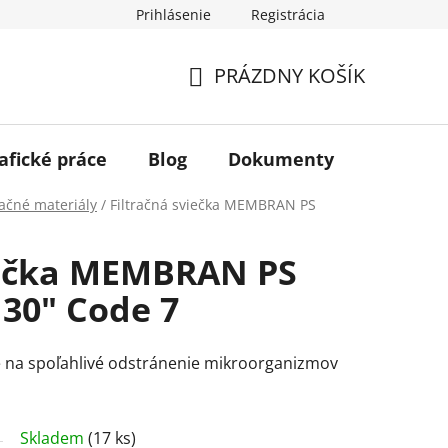
Prihlásenie
Registrácia
PRÁZDNY KOŠÍK
NÁKUPNÝ
KOŠÍK
afické práce
Blog
Dokumenty
Kontakt
račné materiály
/
Filtračná sviečka MEMBRAN PS
iečka MEMBRAN PS
 30" Code 7
 na spoľahlivé odstránenie mikroorganizmov
Skladem
(17 ks)