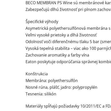
BECO MEMBRAN PS Wine sú membránové kartuš
Zabezpečujú dlhú životnosť pri plnom zachovan
Špecifické výhody
Asymetrická polyethersulfónová membrána s
Veľmi vysoké prietoky a dlhá životnosť
Odolnosť voči diferenčnému tlaku 5 bar (smer
Vysoká tepelná stabilita – viac ako 100 parných 
Zachovanie aromatiky a farby vína
Eaton poskytuje odporúčania správnej kombi
Konštrukcia
Membrána: polyethersulfón
Nosné rúna, plášť, jadro: polypropylén
Tesnenia: silikón
Materiály spĺňajú požiadavky 10/2011/EC a FD