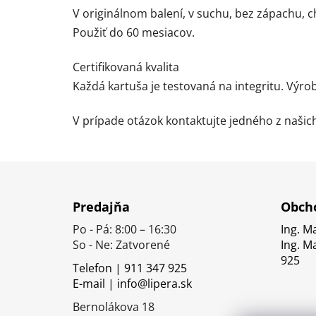
V originálnom balení, v suchu, bez zápachu, 
Použiť do 60 mesiacov.
Certifikovaná kvalita
Každá kartuša je testovaná na integritu. Výrob
V prípade otázok kontaktujte jedného z naši
Z
á
Predajňa
Obcho
p
Po - Pá: 8:00 – 16:30
Ing. M
ä
So - Ne: Zatvorené
Ing. M
t
925
Telefon | 911 347 925
i
E-mail | info@lipera.sk
e
Bernolákova 18