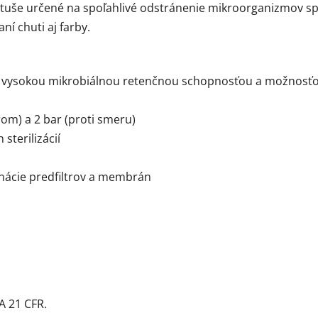
e určené na spoľahlivé odstránenie mikroorganizmov spôs
í chuti aj farby.
 vysokou mikrobiálnou retenčnou schopnosťou a možnosťou
om) a 2 bar (proti smeru)
sterilizácií
nácie predfiltrov a membrán
A 21 CFR.