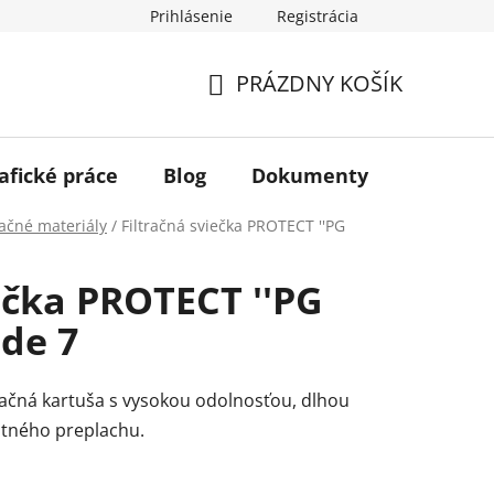
Prihlásenie
Registrácia
PRÁZDNY KOŠÍK
NÁKUPNÝ
KOŠÍK
afické práce
Blog
Dokumenty
Kontakt
račné materiály
/
Filtračná sviečka PROTECT ''PG
iečka PROTECT ''PG
ode 7
račná kartuša s vysokou odolnosťou, dlhou
tného preplachu.