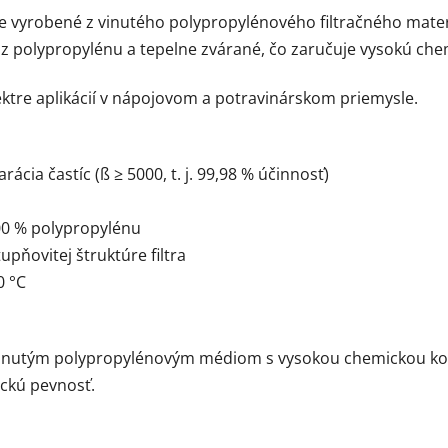
e vyrobené z vinutého polypropylénového filtračného materi
 z polypropylénu a tepelne zvárané, čo zaručuje vysokú che
tre aplikácií v nápojovom a potravinárskom priemysle.
cia častíc (ß ≥ 5000, t. j. 99,98 % účinnosť)
00 % polypropylénu
upňovitej štruktúre filtra
0 °C
inutým polypropylénovým médiom s vysokou chemickou kompa
ckú pevnosť.