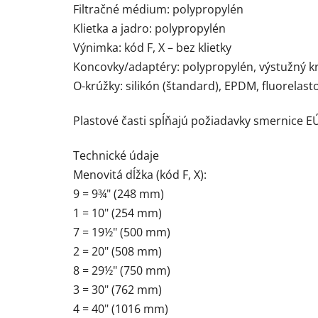
Filtračné médium: polypropylén
Klietka a jadro: polypropylén
Výnimka: kód F, X – bez klietky
Koncovky/adaptéry: polypropylén, výstužný k
O-krúžky: silikón (štandard), EPDM, fluorelas
Plastové časti spĺňajú požiadavky smernice EÚ 
Technické údaje
Menovitá dĺžka (kód F, X):
9 = 9¾" (248 mm)
1 = 10" (254 mm)
7 = 19½" (500 mm)
2 = 20" (508 mm)
8 = 29½" (750 mm)
3 = 30" (762 mm)
4 = 40" (1016 mm)