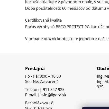
Kartuše skladujte v pôvodnom obale, v suchu
Doba použiteľnosti: 60 mesiacov od dátumu v
Certifikovaná kvalita
Počas výroby sú BECO PROTECT PG kartuše prav
V prípade otázok kontaktujte jedného z naši
Z
á
Predajňa
Obcho
p
Po - Pá: 8:00 – 16:30
Ing. M
ä
So - Ne: Zatvorené
Ing. M
t
925
Telefon | 911 347 925
i
E-mail | info@lipera.sk
e
Bernolákova 18
902 01 Pezinok