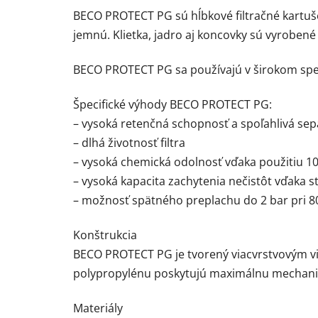
BECO PROTECT PG sú hĺbkové filtračné kartuš
jemnú. Klietka, jadro aj koncovky sú vyrobené
BECO PROTECT PG sa používajú v širokom spek
Špecifické výhody BECO PROTECT PG:
– vysoká retenčná schopnosť a spoľahlivá separá
– dlhá životnosť filtra
– vysoká chemická odolnosť vďaka použitiu 1
– vysoká kapacita zachytenia nečistôt vďaka st
– možnosť spätného preplachu do 2 bar pri 8
Konštrukcia
BECO PROTECT PG je tvorený viacvrstvovým v
polypropylénu poskytujú maximálnu mechani
Materiály