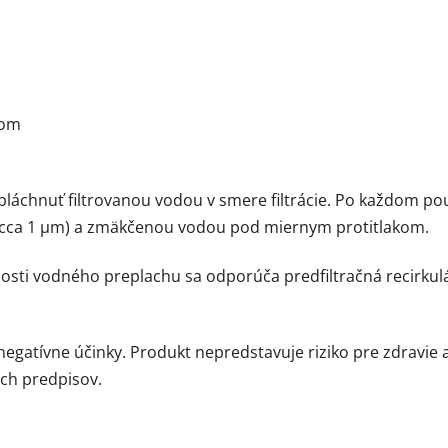
tom
pláchnuť filtrovanou vodou v smere filtrácie. Po každom p
u (cca 1 µm) a zmäkčenou vodou pod miernym protitlakom.
nosti vodného preplachu sa odporúča predfiltračná recirkul
gatívne účinky. Produkt nepredstavuje riziko pre zdravie a
ých predpisov.