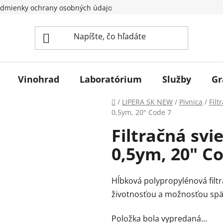
dmienky ochrany osobných údajov
Vinohrad
Laboratórium
Služby
Gr
Domov
/
LIPERA SK NEW
/
Pivnica
/
Filt
0,5ym, 20" Code 7
Filtračná sv
0,5ym, 20" C
Hĺbková polypropylénová filt
životnosťou a možnosťou spä
Položka bola vypredaná…