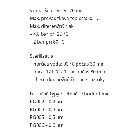
Vonkajší priemer: 70 mm
Max. prevádzková teplota: 80 °C
Max. diferenčný tlak:
– 4,8 bar pri 25 °C
– 2 bar pri 80 °C
Sterilizácia:
– horúca voda: 90 °C počas 30 min
– para: 121 °C / 1 bar počas 30 min
– chemická: bežné čistiace roztoky
Filtračné typy / retenčné hodnotenie
PG002 – 0,2 µm
PG003 – 0,3 µm
PG005 – 0,5 µm
PG006 – 0,6 µm