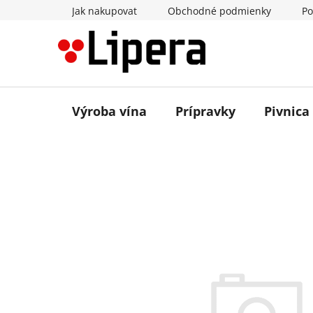
Prejsť
Jak nakupovat
Obchodné podmienky
Po
na
obsah
Výroba vína
Prípravky
Pivnica