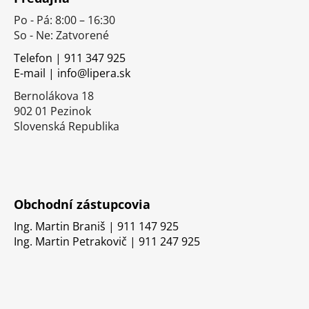
p
Po - Pá: 8:00 – 16:30
ä
So - Ne: Zatvorené
t
i
Telefon | 911 347 925
E-mail | info@lipera.sk
e
Bernolákova 18
902 01 Pezinok
Slovenská Republika
Obchodní zástupcovia
Ing. Martin Braniš | 911 147 925
Ing. Martin Petrakovič | 911 247 925