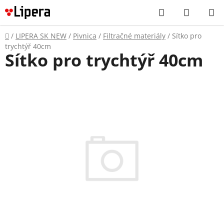
Prejsť
Hľadať
NÁKUP
na
KOŠÍK
obsah
Domov
/
LIPERA SK NEW
/
Pivnica
/
Filtračné materiály
/
Sítko pro
trychtýř 40cm
Sítko pro trychtýř 40cm