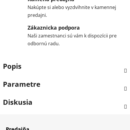
Nakúpte si alebo vyzdvihnite v kamennej
predajni.
Zákaznicka podpora
Naši zamestnanci sú vám k dispozícii pre
odbornú radu.
Popis
Parametre
Diskusia
Z
á
Predajňa