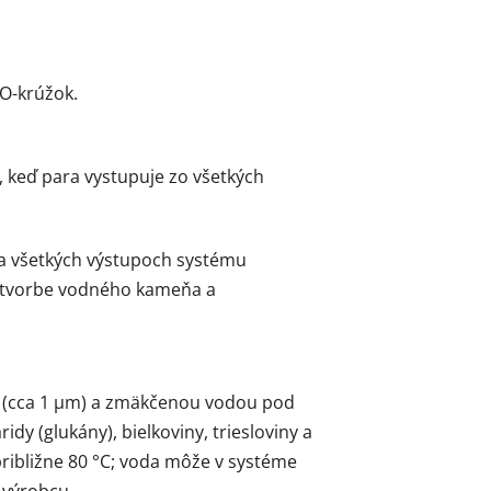
 O-krúžok.
u, keď para vystupuje zo všetkých
 na všetkých výstupoch systému
lo tvorbe vodného kameňa a
u (cca 1 µm) a zmäkčenou vodou pod
y (glukány), bielkoviny, triesloviny a
približne 80 °C; voda môže v systéme