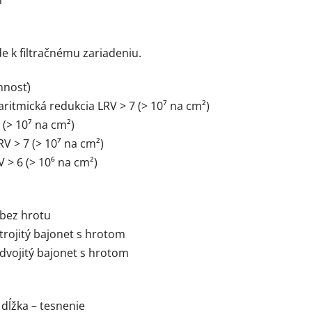
n
e k filtračnému zariadeniu.
nnosť)
ritmická redukcia LRV > 7 (> 10⁷ na cm²)
 (> 10⁷ na cm²)
V > 7 (> 10⁷ na cm²)
 > 6 (> 10⁶ na cm²)
 bez hrotu
trojitý bajonet s hrotom
 dvojitý bajonet s hrotom
dĺžka – tesnenie