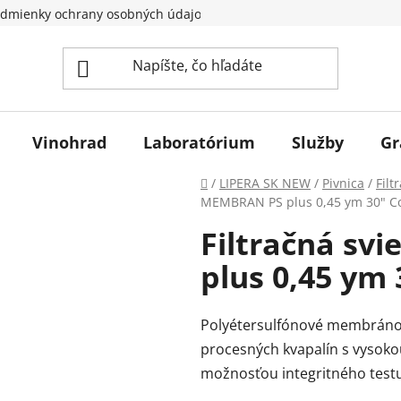
dmienky ochrany osobných údajov
Vinohrad
Laboratórium
Služby
Gr
Domov
/
LIPERA SK NEW
/
Pivnica
/
Filt
MEMBRAN PS plus 0,45 ym 30" C
Filtračná sv
plus 0,45 ym 
Polyéter­sulfónové membránové
procesných kvapalín s vysok
možnosťou integritného testu