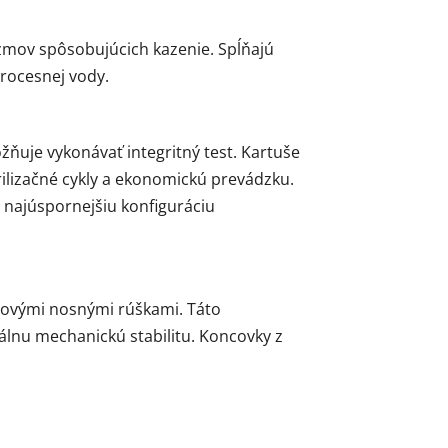
mov spôsobujúcich kazenie. Spĺňajú
procesnej vody.
uje vykonávať integritný test. Kartuše
rilizačné cykly a ekonomickú prevádzku.
 najúspornejšiu konfiguráciu
rovými nosnými rúškami. Táto
álnu mechanickú stabilitu. Koncovky z