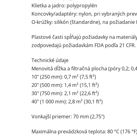
Klietka a jadro: polypropylén
Koncovky/adaptéry: nylon, pri vybraných pr
O-krúžky: silikón (štandardne), na požiadani
Plastové časti spĺňajú požiadavky na materiál
zodpovedajú požiadavkám FDA podľa 21 CFR.
Technické údaje
Menovitá dĺžka a filtračná plocha (póry 0,2; 0,4
10" (250 mm): 0,7 m² (7,5 ft²)
20" (500 mm): 1,4 m² (15,1 ft²)
30" (750 mm): 2,1 m² (22,6 ft²)
40" (1 000 mm): 2,8 m² (30,1 ft²)
Vonkajší priemer: 70 mm (2,75")
Maximálna prevádzková teplota: 80 °C (176 °F