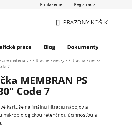
Prihlásenie
Registrácia
PRÁZDNY KOŠÍK
NÁKUPNÝ
KOŠÍK
afické práce
Blog
Dokumenty
Kontakt
račné materiály
/
Filtračné sviečky
/
Filtračná sviečka
ode 7
iečka MEMBRAN PS
30" Code 7
 kartuše na finálnu filtráciu nápojov a
ou mikrobiologickou retenčnou účinnosťou a
.