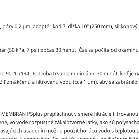
póry 0,2 µm, adaptér kód 7, dĺžka 10" (250 mm), silikónový
5 bar (50 kPa, 7 psi) počas 30 minút. Čas sa počíta od okamih
do 90 °C (194 °F). Doba trvania minimálne 30 minút, keď je
žiť zmäkčenú a filtrovanú vodu (cca 1 µm), aby sa zabráni
 MEMBRAN PSplus prepláchnuť v smere filtrácie filtrovano
, vo vode rozpustné zákalotvorné látky, ako sú polysacharid
trvávajúcich usadenín možno použiť horúcu vodu s teplotou 