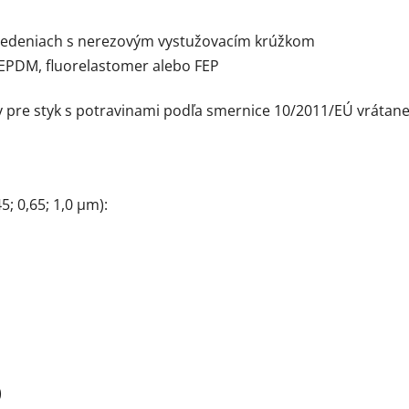
evedeniach s nerezovým vystužovacím krúžkom
e EPDM, fluorelastomer alebo FEP
y pre styk s potravinami podľa smernice 10/2011/EÚ vrátane j
5; 0,65; 1,0 µm):
)