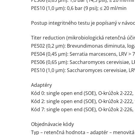
PES06 (0,65 µm): 1,0 bar (14,5 psi); ≤ 20 ml/mi
PES10 (1,0 µm): 0,6 bar (9 psi); ≤ 20 ml/min
Postup integritného testu je popísaný v návod
Titer reduction (mikrobiologická retenčná úči
PES02 (0,2 µm): Brevundimonas diminuta, loga
PES04 (0,45 µm): Serratia marcescens, LRV > 7
PES06 (0,65 µm): Saccharomyces cerevisiae, LR
PES10 (1,0 µm): Saccharomyces cerevisiae, LRV
Adaptéry
Kód 0: single open end (SOE), O-krúžok 2-222,
Kód 2: single open end (SOE), O-krúžok 2-222, 
Kód 7: single open end (SOE), O-krúžok 2-226,
Objednávacie kódy
Typ – retenčná hodnota – adaptér – menovitá 