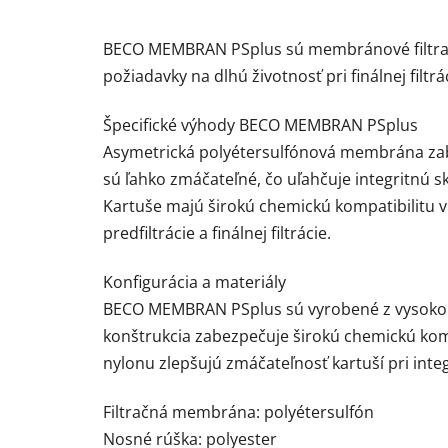
BECO MEMBRAN PSplus sú membránové filtračn
požiadavky na dlhú životnosť pri finálnej filt
Špecifické výhody BECO MEMBRAN PSplus
Asymetrická polyéter­sulfónová membrána zab
sú ľahko zmáčateľné, čo uľahčuje integritnú s
Kartuše majú širokú chemickú kompatibilitu 
predfiltrácie a finálnej filtrácie.
Konfigurácia a materiály
BECO MEMBRAN PSplus sú vyrobené z vysokokv
konštrukcia zabezpečuje širokú chemickú komp
nylonu zlepšujú zmáčateľnosť kartuší pri inte
Filtračná membrána: polyéter­sulfón
Nosné rúška: polyester