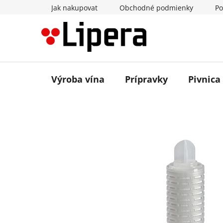
Prejsť
Jak nakupovat
Obchodné podmienky
Po
na
obsah
Výroba vína
Prípravky
Pivnica