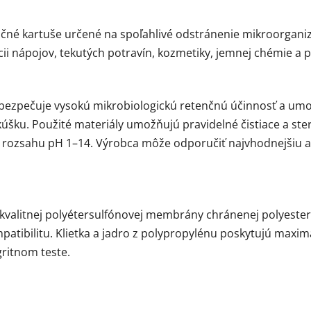
é kartuše určené na spoľahlivé odstránenie mikroorganiz
rácii nápojov, tekutých potravín, kozmetiky, jemnej chémie a 
ezpečuje vysokú mikrobiologickú retenčnú účinnosť a umožň
kúšku. Použité materiály umožňujú pravidelné čistiace a ste
v rozsahu pH 1–14. Výrobca môže odporučiť najvhodnejšiu a
alitnej polyéter­sulfónovej membrány chránenej polyeste
atibilitu. Klietka a jadro z polypropylénu poskytujú maxim
gritnom teste.