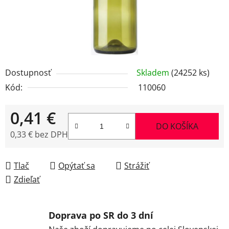
Dostupnosť
Skladem
(24252 ks)
Kód:
110060
0,41 €
DO KOŠÍKA
0,33 € bez DPH
Jednotková cena:
Tlač
Opýtať sa
Strážiť
Zdieľať
Doprava po SR do 3 dní