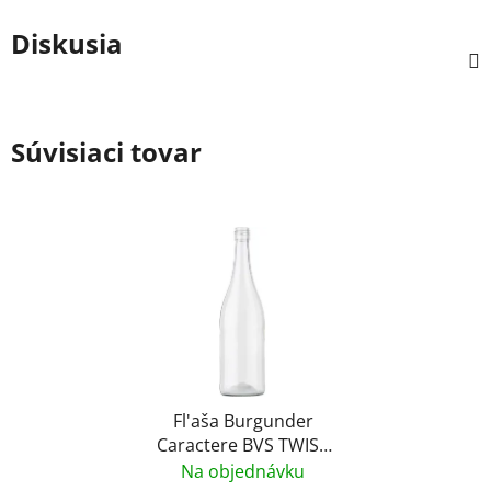
Diskusia
Súvisiaci tovar
Fl'aša Burgunder
Caractere BVS TWIST
bezf. 0,75l
Na objednávku