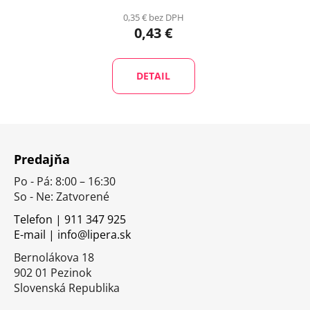
0,35 € bez DPH
0,43 €
DETAIL
Z
á
Predajňa
p
Po - Pá: 8:00 – 16:30
ä
So - Ne: Zatvorené
t
i
Telefon | 911 347 925
E-mail | info@lipera.sk
e
Bernolákova 18
902 01 Pezinok
Slovenská Republika