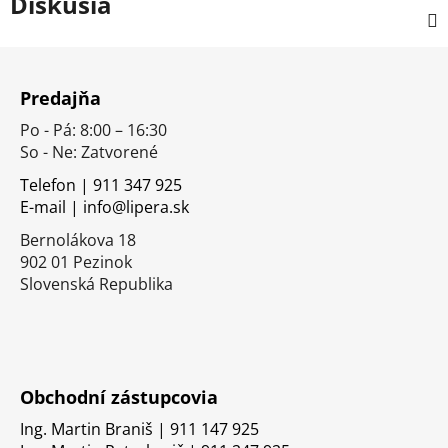
Diskusia
Z
á
Predajňa
p
Po - Pá: 8:00 – 16:30
ä
So - Ne: Zatvorené
t
i
Telefon | 911 347 925
E-mail | info@lipera.sk
e
Bernolákova 18
902 01 Pezinok
Slovenská Republika
Obchodní zástupcovia
Ing. Martin Braniš | 911 147 925