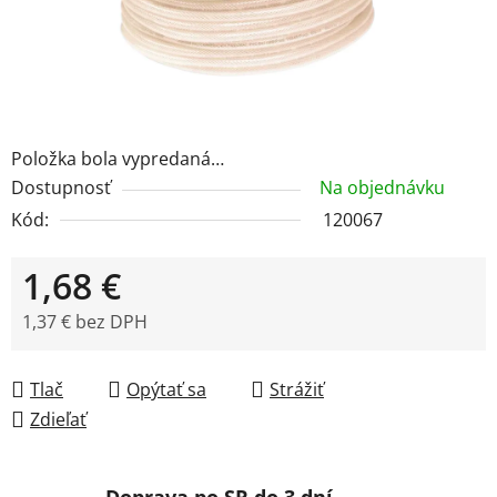
Položka bola vypredaná…
Dostupnosť
Na objednávku
Kód:
120067
1,68 €
1,37 € bez DPH
Jednotková cena:
Tlač
Opýtať sa
Strážiť
Zdieľať
Doprava po SR do 3 dní