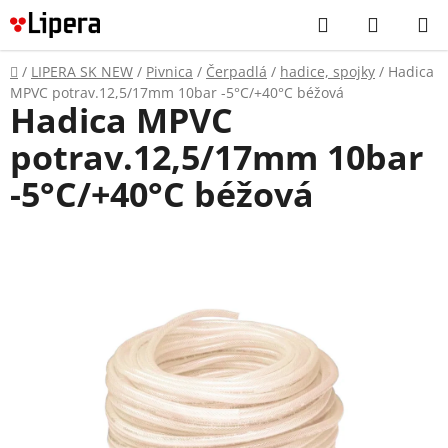
Prejsť
Hľadať
NÁKUP
na
KOŠÍK
obsah
Domov
/
LIPERA SK NEW
/
Pivnica
/
Čerpadlá
/
hadice, spojky
/
Hadica
MPVC potrav.12,5/17mm 10bar -5°C/+40°C béžová
Hadica MPVC
potrav.12,5/17mm 10bar
-5°C/+40°C béžová