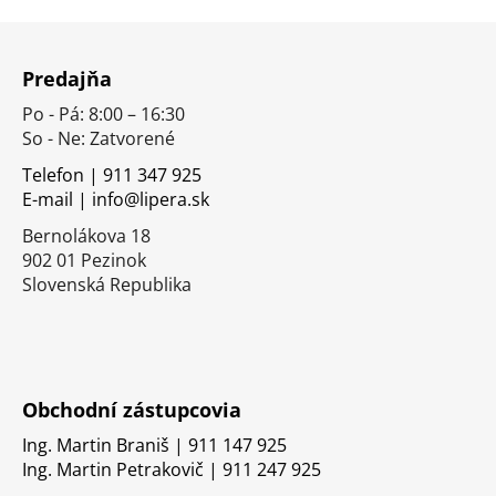
Z
á
Predajňa
p
Po - Pá: 8:00 – 16:30
ä
So - Ne: Zatvorené
t
i
Telefon | 911 347 925
E-mail | info@lipera.sk
e
Bernolákova 18
902 01 Pezinok
Slovenská Republika
Obchodní zástupcovia
Ing. Martin Braniš | 911 147 925
Ing. Martin Petrakovič | 911 247 925