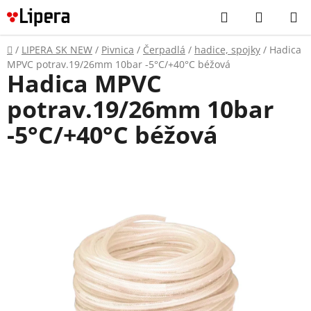
Prejsť
Hľadať
NÁKUP
na
KOŠÍK
obsah
Domov
/
LIPERA SK NEW
/
Pivnica
/
Čerpadlá
/
hadice, spojky
/
Hadica
MPVC potrav.19/26mm 10bar -5°C/+40°C béžová
Hadica MPVC
potrav.19/26mm 10bar
-5°C/+40°C béžová