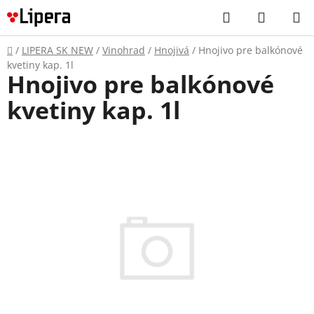
Prejsť
Hľadať
NÁKUP
na
KOŠÍK
obsah
Domov
/
LIPERA SK NEW
/
Vinohrad
/
Hnojivá
/
Hnojivo pre balkónové
kvetiny kap. 1l
Hnojivo pre balkónové
kvetiny kap. 1l