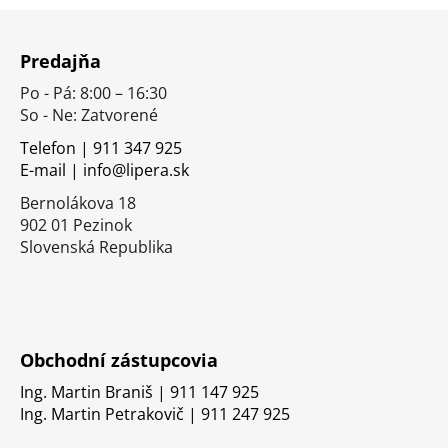
Z
á
Predajňa
p
Po - Pá: 8:00 – 16:30
ä
So - Ne: Zatvorené
t
i
Telefon | 911 347 925
E-mail | info@lipera.sk
e
Bernolákova 18
902 01 Pezinok
Slovenská Republika
Obchodní zástupcovia
Ing. Martin Braniš | 911 147 925
Ing. Martin Petrakovič | 911 247 925