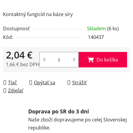
Kontaktný fungicíd na báze síry
Dostupnosť
Skladem
(6 ks)
Kód:
140437
2,04 €
Do košíka
1,66 € bez DPH
Jednotková cena:
Tlač
Opýtať sa
Strážiť
Zdieľať
Doprava po SR do 3 dní
Naše zboží dopravujeme po celej Slovenskej
republike.