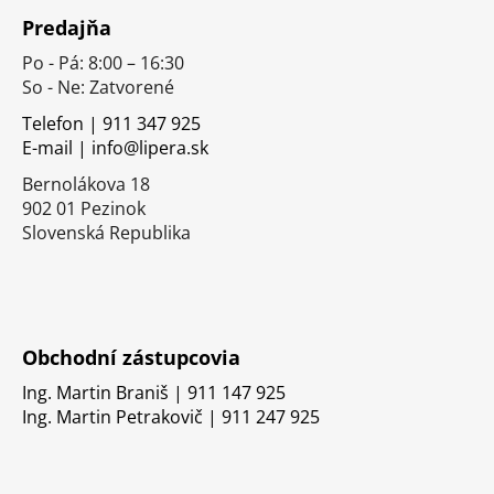
á
Predajňa
p
Po - Pá: 8:00 – 16:30
ä
So - Ne: Zatvorené
t
i
Telefon | 911 347 925
E-mail | info@lipera.sk
e
Bernolákova 18
902 01 Pezinok
Slovenská Republika
Obchodní zástupcovia
Ing. Martin Braniš | 911 147 925
Ing. Martin Petrakovič | 911 247 925