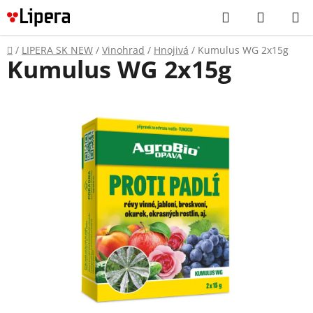
Prejsť
Hľadať
NÁKUP
na
KOŠÍK
obsah
Domov
/
LIPERA SK NEW
/
Vinohrad
/
Hnojivá
/
Kumulus WG 2x15g
Kumulus WG 2x15g