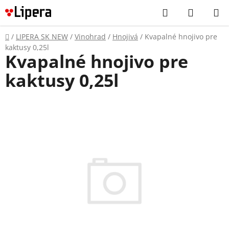
Prejsť
Hľadať
NÁKUP
na
KOŠÍK
obsah
Domov
/
LIPERA SK NEW
/
Vinohrad
/
Hnojivá
/
Kvapalné hnojivo pre
kaktusy 0,25l
Kvapalné hnojivo pre
kaktusy 0,25l