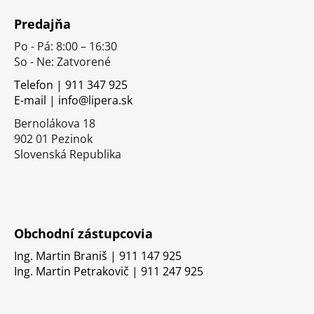
á
Predajňa
p
Po - Pá: 8:00 – 16:30
ä
So - Ne: Zatvorené
t
i
Telefon | 911 347 925
E-mail | info@lipera.sk
e
Bernolákova 18
902 01 Pezinok
Slovenská Republika
Obchodní zástupcovia
Ing. Martin Braniš | 911 147 925
Ing. Martin Petrakovič | 911 247 925