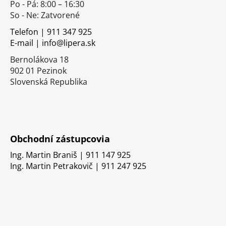
Po - Pá: 8:00 – 16:30
ä
So - Ne: Zatvorené
t
i
Telefon | 911 347 925
E-mail | info@lipera.sk
e
Bernolákova 18
902 01 Pezinok
Slovenská Republika
Obchodní zástupcovia
Ing. Martin Braniš | 911 147 925
Ing. Martin Petrakovič | 911 247 925