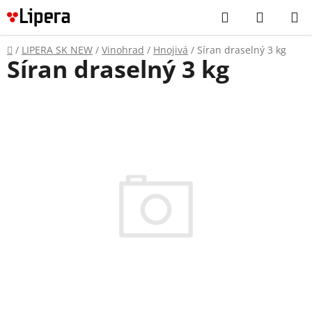
Prejsť
Hľadať
NÁKUP
na
KOŠÍK
obsah
Domov
/
LIPERA SK NEW
/
Vinohrad
/
Hnojivá
/
Síran draselný 3 kg
Síran draselný 3 kg