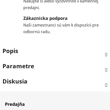
Nakúpte si alebo vyzdvihnite v kamennej
predajni.
Zákaznicka podpora
Naši zamestnanci sú vám k dispozícii pre
odbornú radu.
Popis
Parametre
Diskusia
Z
á
Predajňa
p