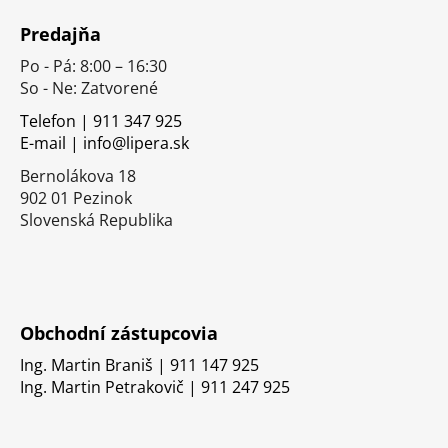
á
Predajňa
p
Po - Pá: 8:00 – 16:30
ä
So - Ne: Zatvorené
t
i
Telefon | 911 347 925
E-mail | info@lipera.sk
e
Bernolákova 18
902 01 Pezinok
Slovenská Republika
Obchodní zástupcovia
Ing. Martin Braniš | 911 147 925
Ing. Martin Petrakovič | 911 247 925