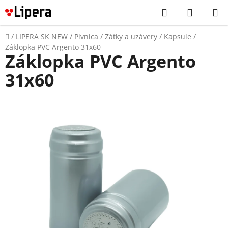
Prejsť
Hľadať
NÁKUP
na
KOŠÍK
obsah
Domov
/
LIPERA SK NEW
/
Pivnica
/
Zátky a uzávery
/
Kapsule
/
Záklopka PVC Argento 31x60
Záklopka PVC Argento
31x60