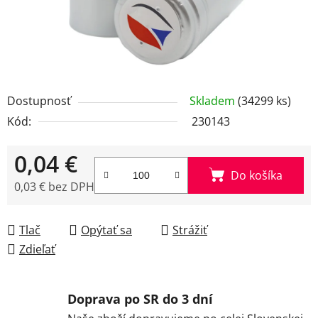
Dostupnosť
Skladem
(34299 ks)
Kód:
230143
0,04 €
Do košíka
0,03 € bez DPH
Jednotková cena:
Tlač
Opýtať sa
Strážiť
Zdieľať
Doprava po SR do 3 dní