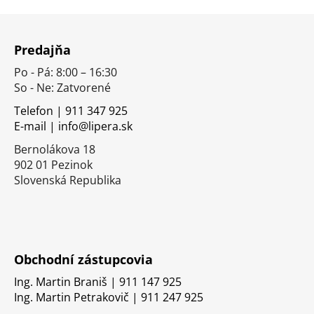
Z
á
Predajňa
p
Po - Pá: 8:00 – 16:30
ä
So - Ne: Zatvorené
t
i
Telefon | 911 347 925
E-mail | info@lipera.sk
e
Bernolákova 18
902 01 Pezinok
Slovenská Republika
Obchodní zástupcovia
Ing. Martin Braniš | 911 147 925
Ing. Martin Petrakovič | 911 247 925