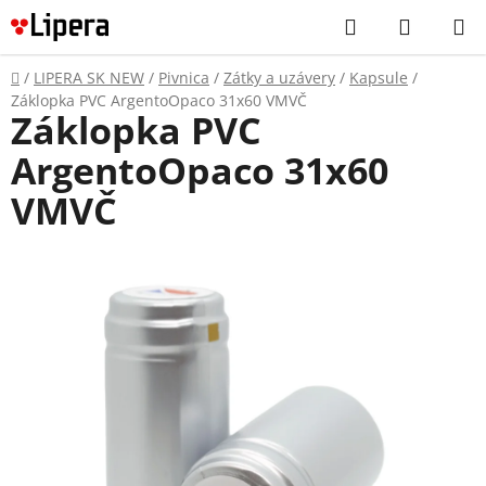
Prejsť
Hľadať
NÁKUP
na
KOŠÍK
obsah
Domov
/
LIPERA SK NEW
/
Pivnica
/
Zátky a uzávery
/
Kapsule
/
Záklopka PVC ArgentoOpaco 31x60 VMVČ
Záklopka PVC
ArgentoOpaco 31x60
VMVČ