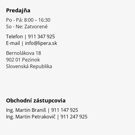
á
Predajňa
p
Po - Pá: 8:00 – 16:30
ä
So - Ne: Zatvorené
t
i
Telefon | 911 347 925
E-mail | info@lipera.sk
e
Bernolákova 18
902 01 Pezinok
Slovenská Republika
Obchodní zástupcovia
Ing. Martin Braniš | 911 147 925
Ing. Martin Petrakovič | 911 247 925