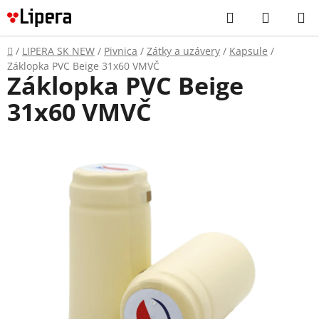
Prejsť
Hľadať
NÁKUP
na
KOŠÍK
obsah
Domov
/
LIPERA SK NEW
/
Pivnica
/
Zátky a uzávery
/
Kapsule
/
Záklopka PVC Beige 31x60 VMVČ
Záklopka PVC Beige
31x60 VMVČ