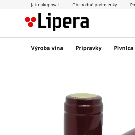
Prejsť
Jak nakupovat
Obchodné podmienky
Po
na
obsah
Výroba vína
Prípravky
Pivnica