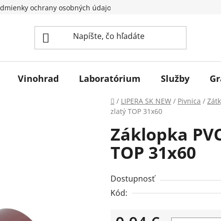
dmienky ochrany osobných údajov
Vinohrad
Laboratórium
Služby
Gr
Domov
/
LIPERA SK NEW
/
Pivnica
/
Zátk
zlatý TOP 31x60
Záklopka PVC
TOP 31x60
Dostupnosť
Kód: