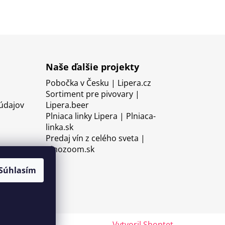
Naše ďalšie projekty
Pobočka v Česku | Lipera.cz
Sortiment pre pivovary |
údajov
Lipera.beer
Plniaca linky Lipera | Plniaca-
linka.sk
Predaj vín z celého sveta |
Vinozoom.sk
Súhlasím
Vytvoril Shoptet