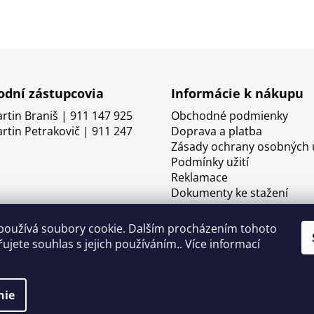
dní zástupcovia
Informácie k nákupu
artin Braniš | 911 147 925
Obchodné podmienky
artin Petrakovič | 911 247
Doprava a platba
Zásady ochrany osobných 
Podmínky užití
Reklamace
Dokumenty ke stažení
používá soubory cookie. Dalším procházením tohoto
ujete souhlas s jejich používáním.. Více informací
nie
né.