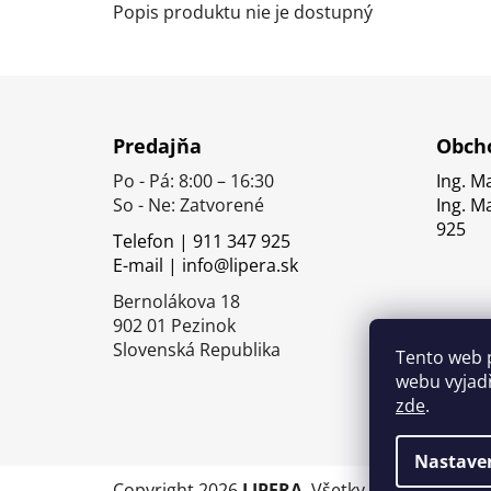
Popis produktu nie je dostupný
Z
á
Predajňa
Obcho
p
Po - Pá: 8:00 – 16:30
Ing. M
ä
So - Ne: Zatvorené
Ing. M
t
925
Telefon | 911 347 925
i
E-mail | info@lipera.sk
e
Bernolákova 18
902 01 Pezinok
Slovenská Republika
Tento web 
webu vyjadř
zde
.
Nastave
Copyright 2026
LIPERA
. Všetky práva vyhrade