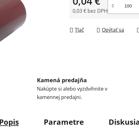
0,04 €
0,03 € bez DPH
Jednotková cena:
Tlač
Opýtať sa
Kamená predajňa
Nakúpte si alebo vyzdvihnite v
kamennej predajni.
Popis
Parametre
Diskusi