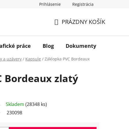
Prihlásenie
Registrácia
PRÁZDNY KOŠÍK
NÁKUPNÝ
KOŠÍK
afické práce
Blog
Dokumenty
Kontakt
y a uzávery
/
Kapsule
/
Záklopka PVC Bordeaux
 Bordeaux zlatý
Skladem
(28348 ks)
230098