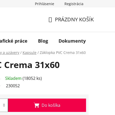
Prihlásenie
Registrácia
PRÁZDNY KOŠÍK
NÁKUPNÝ
KOŠÍK
afické práce
Blog
Dokumenty
Kontakt
y a uzávery
/
Kapsule
/
Záklopka PVC Crema 31x60
C Crema 31x60
Skladem
(18052 ks)
230052
Do košíka