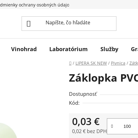
dmienky ochrany osobných údajov
Vinohrad
Laboratórium
Služby
Gr
Domov
/
LIPERA SK NEW
/
Pivnica
/
Zátk
Záklopka PV
Dostupnosť
Kód:
0,03 €
0,02 € bez DPH