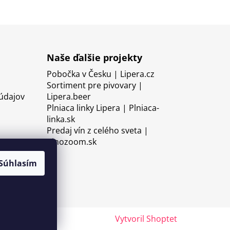
Naše ďalšie projekty
Pobočka v Česku | Lipera.cz
Sortiment pre pivovary |
údajov
Lipera.beer
Plniaca linky Lipera | Plniaca-
linka.sk
Predaj vín z celého sveta |
Vinozoom.sk
Súhlasím
Vytvoril Shoptet