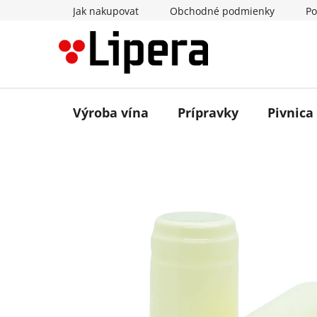
Prejsť
Jak nakupovat
Obchodné podmienky
Po
na
obsah
Výroba vína
Prípravky
Pivnica