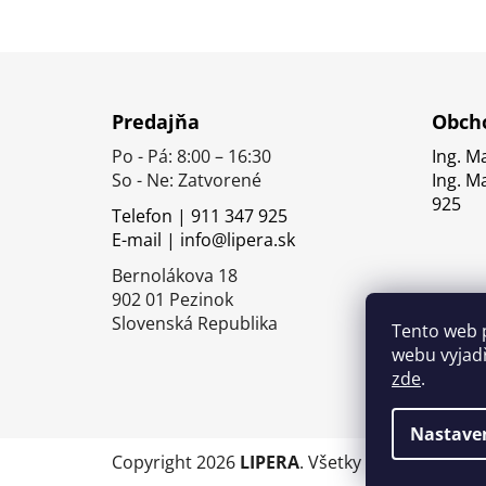
Z
á
Predajňa
Obcho
p
Po - Pá: 8:00 – 16:30
Ing. M
ä
So - Ne: Zatvorené
Ing. M
t
925
Telefon | 911 347 925
i
E-mail | info@lipera.sk
e
Bernolákova 18
902 01 Pezinok
Slovenská Republika
Tento web 
webu vyjadř
zde
.
Nastave
Copyright 2026
LIPERA
. Všetky práva vyhrade