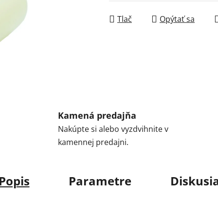
Jednotková cena:
Tlač
Opýtať sa
Kamená predajňa
Nakúpte si alebo vyzdvihnite v
kamennej predajni.
Popis
Parametre
Diskusi