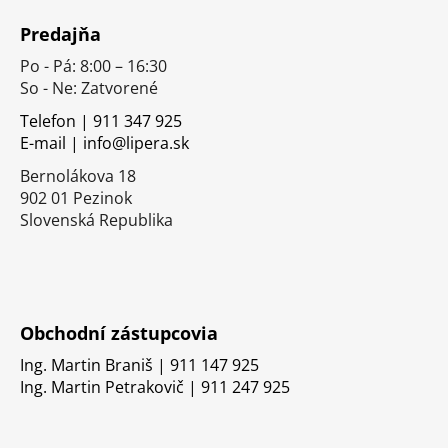
á
Predajňa
p
Po - Pá: 8:00 – 16:30
ä
So - Ne: Zatvorené
t
i
Telefon | 911 347 925
E-mail | info@lipera.sk
e
Bernolákova 18
902 01 Pezinok
Slovenská Republika
Obchodní zástupcovia
Ing. Martin Braniš | 911 147 925
Ing. Martin Petrakovič | 911 247 925