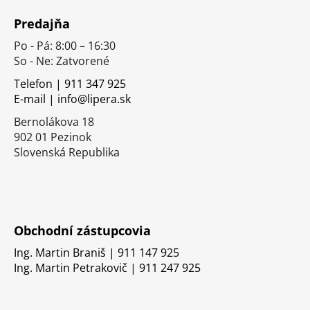
á
Predajňa
p
Po - Pá: 8:00 – 16:30
ä
So - Ne: Zatvorené
t
i
Telefon | 911 347 925
E-mail | info@lipera.sk
e
Bernolákova 18
902 01 Pezinok
Slovenská Republika
Obchodní zástupcovia
Ing. Martin Braniš | 911 147 925
Ing. Martin Petrakovič | 911 247 925