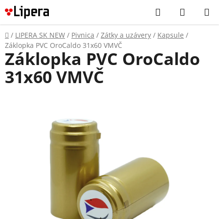
Prejsť
Hľadať
NÁKUP
na
KOŠÍK
obsah
Domov
/
LIPERA SK NEW
/
Pivnica
/
Zátky a uzávery
/
Kapsule
/
Záklopka PVC OroCaldo 31x60 VMVČ
Záklopka PVC OroCaldo
31x60 VMVČ