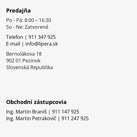
á
Predajňa
p
Po - Pá: 8:00 – 16:30
ä
So - Ne: Zatvorené
t
i
Telefon | 911 347 925
E-mail | info@lipera.sk
e
Bernolákova 18
902 01 Pezinok
Slovenská Republika
Obchodní zástupcovia
Ing. Martin Braniš | 911 147 925
Ing. Martin Petrakovič | 911 247 925