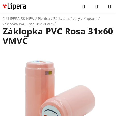
Prejsť
Hľadať
NÁKUP
na
KOŠÍK
obsah
Domov
/
LIPERA SK NEW
/
Pivnica
/
Zátky a uzávery
/
Kapsule
/
Záklopka PVC Rosa 31x60 VMVČ
Záklopka PVC Rosa 31x60
VMVČ