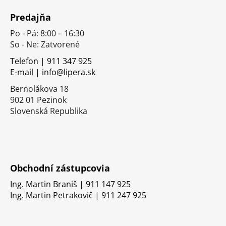
á
Predajňa
p
Po - Pá: 8:00 – 16:30
ä
So - Ne: Zatvorené
t
i
Telefon | 911 347 925
E-mail | info@lipera.sk
e
Bernolákova 18
902 01 Pezinok
Slovenská Republika
Obchodní zástupcovia
Ing. Martin Braniš | 911 147 925
Ing. Martin Petrakovič | 911 247 925