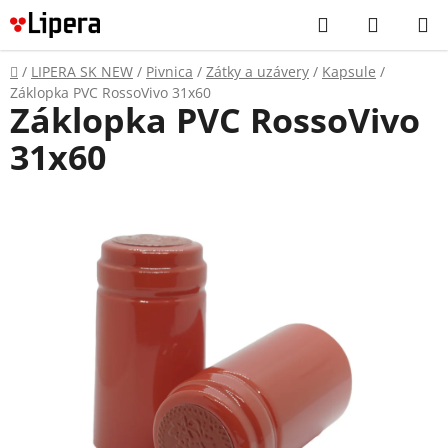
Prejsť
Hľadať
NÁKUP
na
KOŠÍK
obsah
Domov
/
LIPERA SK NEW
/
Pivnica
/
Zátky a uzávery
/
Kapsule
/
Záklopka PVC RossoVivo 31x60
Záklopka PVC RossoVivo
31x60