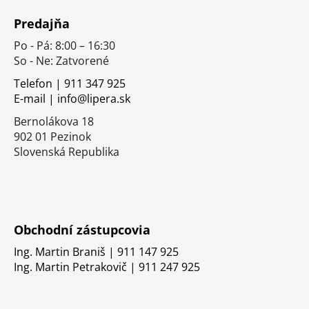
á
Predajňa
p
Po - Pá: 8:00 – 16:30
ä
So - Ne: Zatvorené
t
i
Telefon | 911 347 925
E-mail | info@lipera.sk
e
Bernolákova 18
902 01 Pezinok
Slovenská Republika
Obchodní zástupcovia
Ing. Martin Braniš | 911 147 925
Ing. Martin Petrakovič | 911 247 925