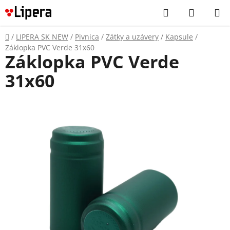
Prejsť
Hľadať
NÁKUP
na
KOŠÍK
obsah
Domov
/
LIPERA SK NEW
/
Pivnica
/
Zátky a uzávery
/
Kapsule
/
Záklopka PVC Verde 31x60
Záklopka PVC Verde
31x60