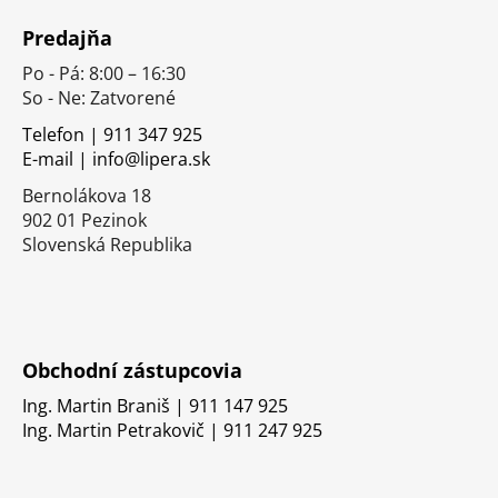
á
Predajňa
p
Po - Pá: 8:00 – 16:30
ä
So - Ne: Zatvorené
t
i
Telefon | 911 347 925
E-mail | info@lipera.sk
e
Bernolákova 18
902 01 Pezinok
Slovenská Republika
Obchodní zástupcovia
Ing. Martin Braniš | 911 147 925
Ing. Martin Petrakovič | 911 247 925