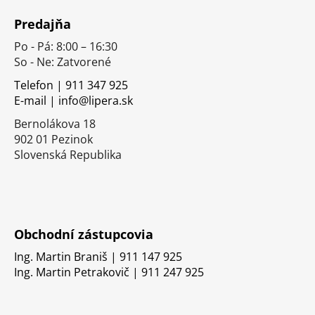
á
Predajňa
p
Po - Pá: 8:00 – 16:30
ä
So - Ne: Zatvorené
t
i
Telefon | 911 347 925
E-mail | info@lipera.sk
e
Bernolákova 18
902 01 Pezinok
Slovenská Republika
Obchodní zástupcovia
Ing. Martin Braniš | 911 147 925
Ing. Martin Petrakovič | 911 247 925