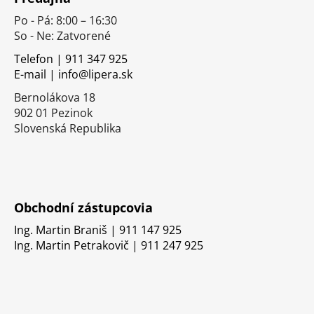
p
Po - Pá: 8:00 – 16:30
ä
So - Ne: Zatvorené
t
i
Telefon | 911 347 925
E-mail | info@lipera.sk
e
Bernolákova 18
902 01 Pezinok
Slovenská Republika
Obchodní zástupcovia
Ing. Martin Braniš | 911 147 925
Ing. Martin Petrakovič | 911 247 925