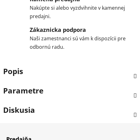
Nakúpte si alebo vyzdvihnite v kamennej
predajni.
Zákaznicka podpora
Naši zamestnanci sú vám k dispozícii pre
odbornú radu.
Popis
Parametre
Diskusia
Z
á
Predajňa