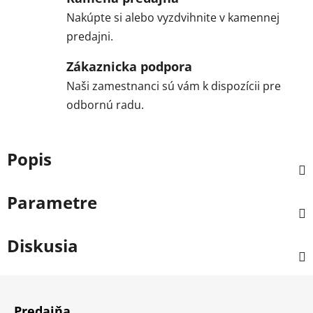
Nakúpte si alebo vyzdvihnite v kamennej
predajni.
Zákaznicka podpora
Naši zamestnanci sú vám k dispozícii pre
odbornú radu.
Popis
Parametre
Diskusia
Z
á
Predajňa