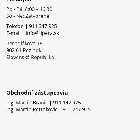
p
Po - Pá: 8:00 – 16:30
ä
So - Ne: Zatvorené
t
i
Telefon | 911 347 925
E-mail | info@lipera.sk
e
Bernolákova 18
902 01 Pezinok
Slovenská Republika
Obchodní zástupcovia
Ing. Martin Braniš | 911 147 925
Ing. Martin Petrakovič | 911 247 925