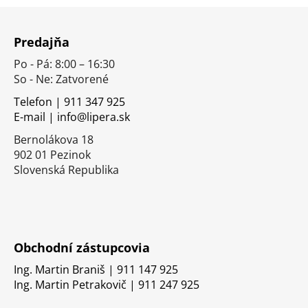
Z
á
Predajňa
p
Po - Pá: 8:00 – 16:30
ä
So - Ne: Zatvorené
t
i
Telefon | 911 347 925
E-mail | info@lipera.sk
e
Bernolákova 18
902 01 Pezinok
Slovenská Republika
Obchodní zástupcovia
Ing. Martin Braniš | 911 147 925
Ing. Martin Petrakovič | 911 247 925