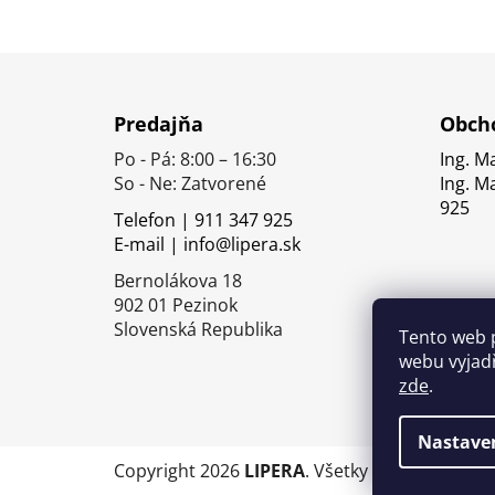
Z
á
Predajňa
Obcho
p
Po - Pá: 8:00 – 16:30
Ing. M
ä
So - Ne: Zatvorené
Ing. M
t
925
Telefon | 911 347 925
i
E-mail | info@lipera.sk
e
Bernolákova 18
902 01 Pezinok
Slovenská Republika
Tento web 
webu vyjadř
zde
.
Nastave
Copyright 2026
LIPERA
. Všetky práva vyhrade