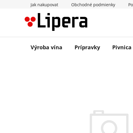
Prejsť
Jak nakupovat
Obchodné podmienky
Po
na
obsah
Výroba vína
Prípravky
Pivnica