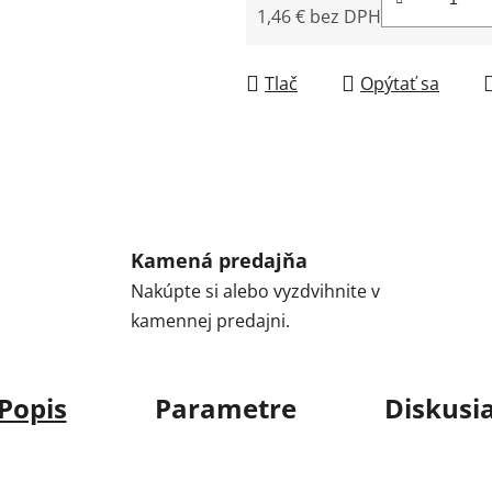
1,46 € bez DPH
Jednotková cena:
Tlač
Opýtať sa
Kamená predajňa
Nakúpte si alebo vyzdvihnite v
kamennej predajni.
Popis
Parametre
Diskusi