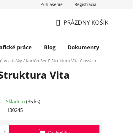
Prihlásenie
Registrácia
PRÁZDNY KOŠÍK
NÁKUPNÝ
KOŠÍK
afické práce
Blog
Dokumenty
Kontakt
óny a tašky
/
Kartón 3er F Struktura Vita Classico
Struktura Vita
Skladem
(35 ks)
130245
Do košíka