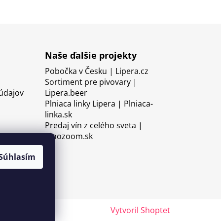
Naše ďalšie projekty
Pobočka v Česku | Lipera.cz
Sortiment pre pivovary |
údajov
Lipera.beer
Plniaca linky Lipera | Plniaca-
linka.sk
Predaj vín z celého sveta |
Vinozoom.sk
Súhlasím
Vytvoril Shoptet