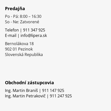
á
Predajňa
p
Po - Pá: 8:00 – 16:30
ä
So - Ne: Zatvorené
t
i
Telefon | 911 347 925
E-mail | info@lipera.sk
e
Bernolákova 18
902 01 Pezinok
Slovenská Republika
Obchodní zástupcovia
Ing. Martin Braniš | 911 147 925
Ing. Martin Petrakovič | 911 247 925