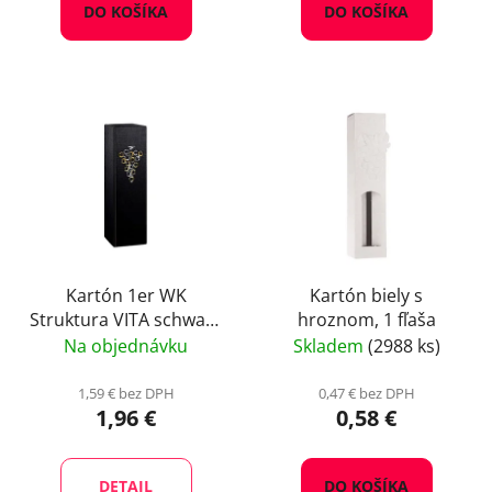
DO KOŠÍKA
DO KOŠÍKA
Kartón 1er WK
Kartón biely s
Struktura VITA schwarz
hroznom, 1 fľaša
duo
Na objednávku
Skladem
(2988 ks)
1,59 € bez DPH
0,47 € bez DPH
1,96 €
0,58 €
DETAIL
DO KOŠÍKA