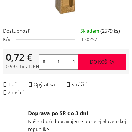
Dostupnosť
Skladem
(2579 ks)
Kód:
130257
0,72 €
DO KOŠÍKA
0,59 € bez DPH
Jednotková cena:
Tlač
Opýtať sa
Strážiť
Zdieľať
Doprava po SR do 3 dní
Naše zboží dopravujeme po celej Slovenskej
republike.