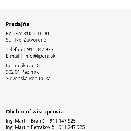
Z
á
Predajňa
p
Po - Pá: 8:00 – 16:30
ä
So - Ne: Zatvorené
t
i
Telefon | 911 347 925
E-mail | info@lipera.sk
e
Bernolákova 18
902 01 Pezinok
Slovenská Republika
Obchodní zástupcovia
Ing. Martin Braniš | 911 147 925
Ing. Martin Petrakovič | 911 247 925