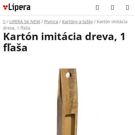
Prejsť
Hľadať
NÁKUP
na
KOŠÍK
obsah
Domov
/
LIPERA SK NEW
/
Pivnica
/
Kartóny a tašky
/
Kartón imitácia
dreva, 1 fľaša
Kartón imitácia dreva, 1
fľaša