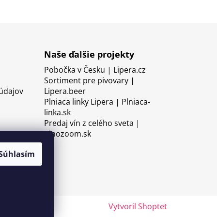
Naše ďalšie projekty
Pobočka v Česku | Lipera.cz
Sortiment pre pivovary |
údajov
Lipera.beer
Plniaca linky Lipera | Plniaca-
linka.sk
Predaj vín z celého sveta |
Vinozoom.sk
Súhlasím
Vytvoril Shoptet