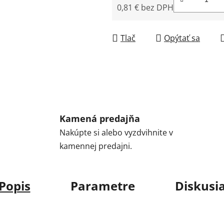
0,81 € bez DPH
Jednotková cena:
Tlač
Opýtať sa
Kamená predajňa
Nakúpte si alebo vyzdvihnite v
kamennej predajni.
Popis
Parametre
Diskusi