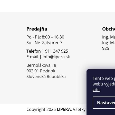
Z
á
Predajňa
Obcho
p
Po - Pá: 8:00 – 16:30
Ing. M
ä
So - Ne: Zatvorené
Ing. M
t
925
Telefon | 911 347 925
i
E-mail | info@lipera.sk
e
Bernolákova 18
902 01 Pezinok
Slovenská Republika
Tento web 
webu vyjadř
zde
.
Nastave
Copyright 2026
LIPERA
. Všetky práva vyhrade