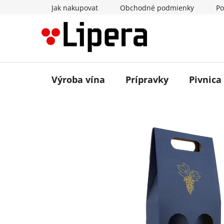
Prejsť
Jak nakupovat
Obchodné podmienky
Po
na
obsah
Výroba vína
Prípravky
Pivnica