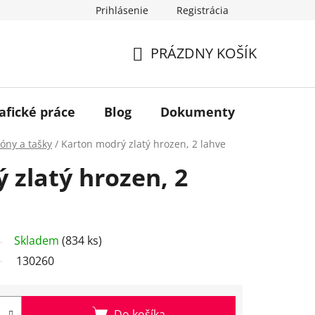
Prihlásenie
Registrácia
PRÁZDNY KOŠÍK
NÁKUPNÝ
KOŠÍK
afické práce
Blog
Dokumenty
Kontakt
óny a tašky
/
Karton modrý zlatý hrozen, 2 lahve
 zlatý hrozen, 2
Skladem
(834 ks)
130260
Do košíka