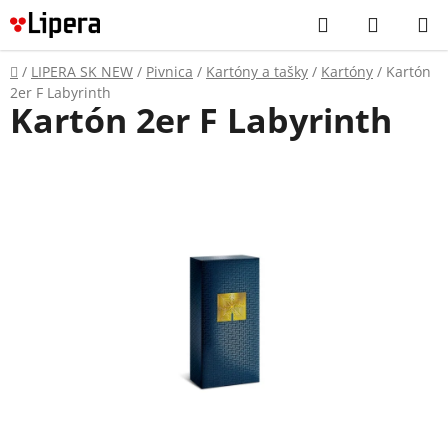
Prejsť
Hľadať
NÁKUP
na
KOŠÍK
obsah
Domov
/
LIPERA SK NEW
/
Pivnica
/
Kartóny a tašky
/
Kartóny
/
Kartón
2er F Labyrinth
Kartón 2er F Labyrinth