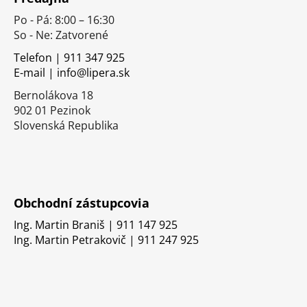
p
Po - Pá: 8:00 – 16:30
ä
So - Ne: Zatvorené
t
i
Telefon | 911 347 925
E-mail | info@lipera.sk
e
Bernolákova 18
902 01 Pezinok
Slovenská Republika
Obchodní zástupcovia
Ing. Martin Braniš | 911 147 925
Ing. Martin Petrakovič | 911 247 925