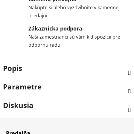
Nakúpte si alebo vyzdvihnite v kamennej
predajni.
Zákaznicka podpora
Naši zamestnanci sú vám k dispozícii pre
odbornú radu.
Popis
Parametre
Diskusia
Z
á
Predajňa