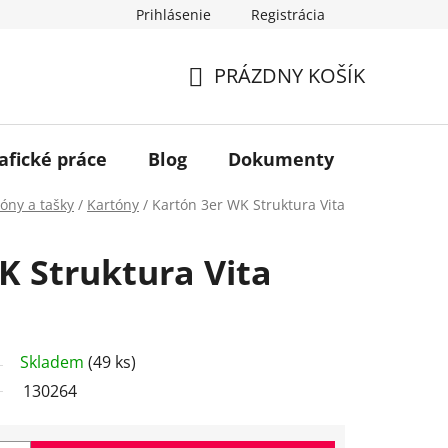
Prihlásenie
Registrácia
PRÁZDNY KOŠÍK
NÁKUPNÝ
KOŠÍK
afické práce
Blog
Dokumenty
Kontakt
óny a tašky
/
Kartóny
/
Kartón 3er WK Struktura Vita
K Struktura Vita
Skladem
(49 ks)
130264