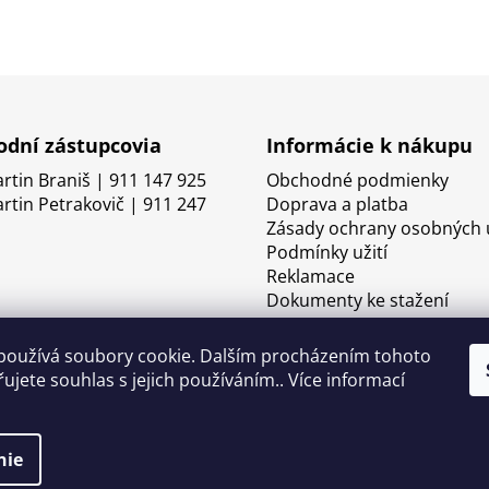
dní zástupcovia
Informácie k nákupu
artin Braniš | 911 147 925
Obchodné podmienky
artin Petrakovič | 911 247
Doprava a platba
Zásady ochrany osobných 
Podmínky užití
Reklamace
Dokumenty ke stažení
používá soubory cookie. Dalším procházením tohoto
ujete souhlas s jejich používáním.. Více informací
nie
né.