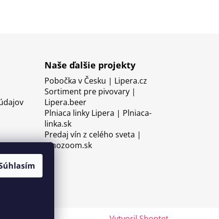
Naše ďalšie projekty
Pobočka v Česku | Lipera.cz
Sortiment pre pivovary |
údajov
Lipera.beer
Plniaca linky Lipera | Plniaca-
linka.sk
Predaj vín z celého sveta |
Vinozoom.sk
Súhlasím
Vytvoril Shoptet