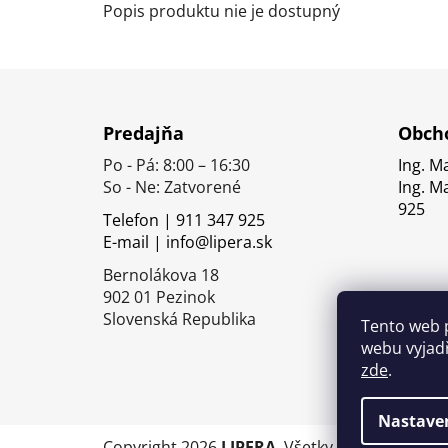
Popis produktu nie je dostupný
Z
á
Predajňa
Obcho
p
Po - Pá: 8:00 – 16:30
Ing. M
ä
So - Ne: Zatvorené
Ing. M
t
925
Telefon | 911 347 925
i
E-mail | info@lipera.sk
e
Bernolákova 18
902 01 Pezinok
Slovenská Republika
Tento web 
webu vyjadř
zde
.
Nastave
Copyright 2026
LIPERA
. Všetky práva vyhrade