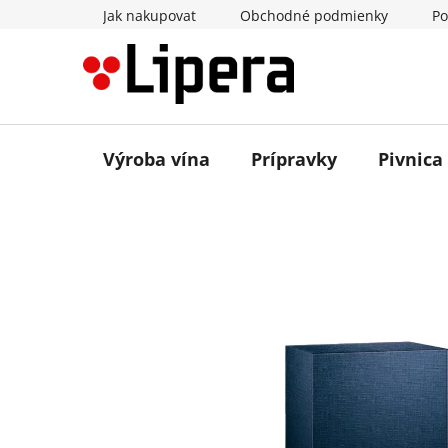
Prejsť
Jak nakupovat
Obchodné podmienky
Po
na
obsah
Výroba vína
Prípravky
Pivnica