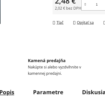
2,48 €
2,02 € bez DPH
Jednotková cena:
Tlač
Opýtať sa
Kamená predajňa
Nakúpte si alebo vyzdvihnite v
kamennej predajni.
Popis
Parametre
Diskusi