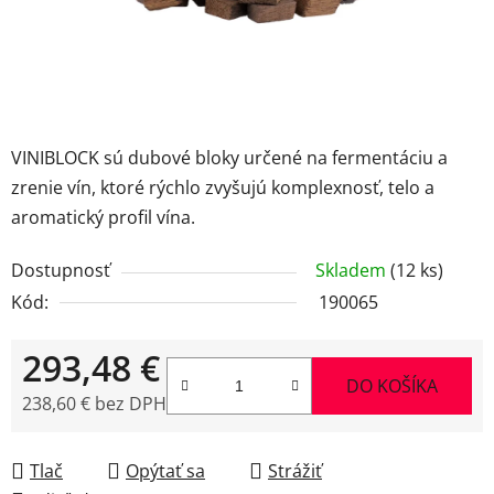
VINIBLOCK sú dubové bloky určené na fermentáciu a
zrenie vín, ktoré rýchlo zvyšujú komplexnosť, telo a
aromatický profil vína.
Dostupnosť
Skladem
(12 ks)
Kód:
190065
293,48 €
DO KOŠÍKA
238,60 € bez DPH
Jednotková cena:
Tlač
Opýtať sa
Strážiť