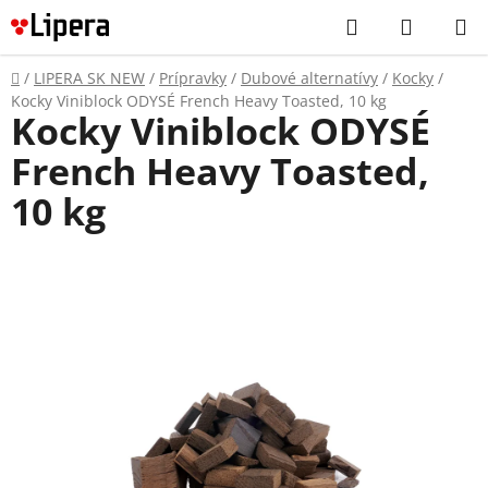
Prejsť
Hľadať
NÁKUP
na
KOŠÍK
obsah
Domov
/
LIPERA SK NEW
/
Prípravky
/
Dubové alternatívy
/
Kocky
/
Kocky Viniblock ODYSÉ French Heavy Toasted, 10 kg
Kocky Viniblock ODYSÉ
French Heavy Toasted,
10 kg