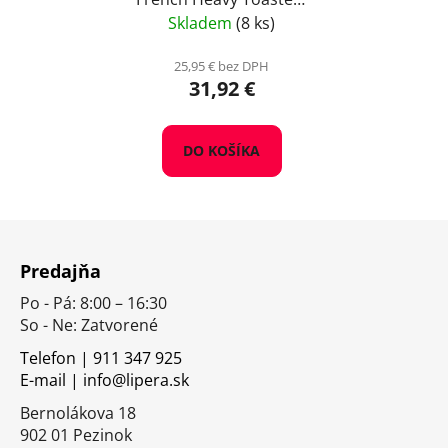
1 kg
Skladem
(8 ks)
25,95 € bez DPH
31,92 €
DO KOŠÍKA
Z
á
Predajňa
p
Po - Pá: 8:00 – 16:30
ä
So - Ne: Zatvorené
t
i
Telefon | 911 347 925
E-mail | info@lipera.sk
e
Bernolákova 18
902 01 Pezinok