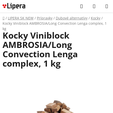
Prejsť
Hľadať
NÁKUP
na
KOŠÍK
obsah
Domov
/
LIPERA SK NEW
/
Prípravky
/
Dubové alternatívy
/
Kocky
/
Kocky Viniblock AMBROSIA/Long Convection Lenga complex, 1
kg
Kocky Viniblock
AMBROSIA/Long
Convection Lenga
complex, 1 kg