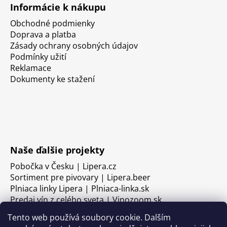
Informácie k nákupu
Obchodné podmienky
Doprava a platba
Zásady ochrany osobných údajov
Podmínky užití
Reklamace
Dokumenty ke stažení
Naše ďalšie projekty
Pobočka v Česku | Lipera.cz
Sortiment pre pivovary | Lipera.beer
Plniaca linky Lipera | Plniaca-linka.sk
Predaj vín z celého sveta | Vinozoom.sk
Tento web používá soubory cookie. Dalším