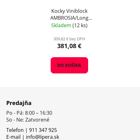
Kocky Viniblock
AMBROSIA/Long
Convection Lenga
Skladem
(12 ks)
complex, 10 kg
309,82 € bez DPH
381,08 €
DO KOŠÍKA
Z
á
Predajňa
p
Po - Pá: 8:00 – 16:30
ä
So - Ne: Zatvorené
t
i
Telefon | 911 347 925
E-mail | info@lipera.sk
e