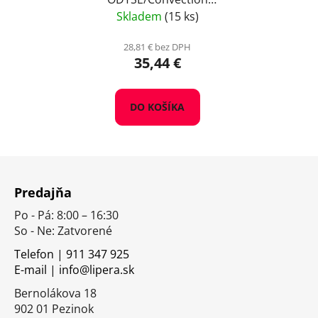
Acacia light toast, 1 kg
Skladem
(15 ks)
28,81 € bez DPH
35,44 €
DO KOŠÍKA
Z
á
Predajňa
p
Po - Pá: 8:00 – 16:30
ä
So - Ne: Zatvorené
t
i
Telefon | 911 347 925
E-mail | info@lipera.sk
e
Bernolákova 18
902 01 Pezinok