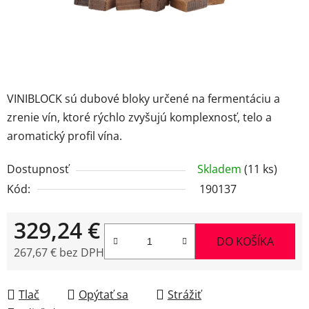
VINIBLOCK sú dubové bloky určené na fermentáciu a
zrenie vín, ktoré rýchlo zvyšujú komplexnosť, telo a
aromatický profil vína.
Dostupnosť
Skladem
(11 ks)
Kód:
190137
329,24 €
DO KOŠÍKA
267,67 € bez DPH
Jednotková cena:
Tlač
Opýtať sa
Strážiť