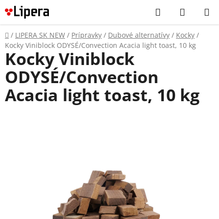
Prejsť
Hľadať
NÁKUP
na
KOŠÍK
obsah
Domov
/
LIPERA SK NEW
/
Prípravky
/
Dubové alternatívy
/
Kocky
/
Kocky Viniblock ODYSÉ/Convection Acacia light toast, 10 kg
Kocky Viniblock
ODYSÉ/Convection
Acacia light toast, 10 kg