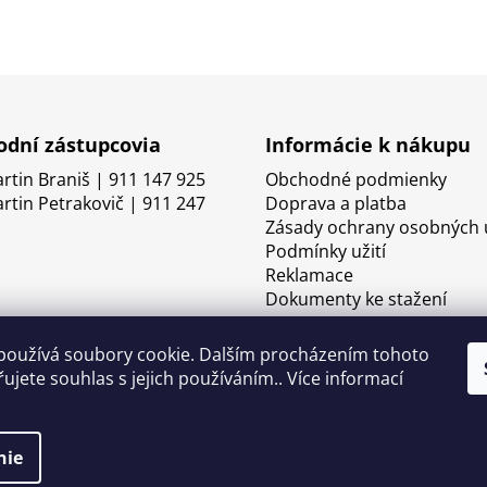
dní zástupcovia
Informácie k nákupu
artin Braniš | 911 147 925
Obchodné podmienky
artin Petrakovič | 911 247
Doprava a platba
Zásady ochrany osobných 
Podmínky užití
Reklamace
Dokumenty ke stažení
používá soubory cookie. Dalším procházením tohoto
ujete souhlas s jejich používáním.. Více informací
nie
né.