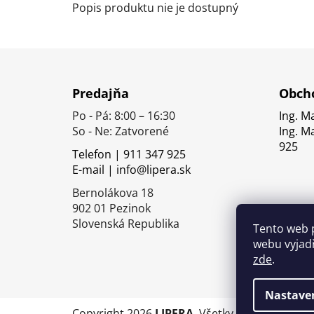
Popis produktu nie je dostupný
Z
á
Predajňa
Obcho
p
Po - Pá: 8:00 – 16:30
Ing. M
ä
So - Ne: Zatvorené
Ing. M
t
925
Telefon | 911 347 925
i
E-mail | info@lipera.sk
e
Bernolákova 18
902 01 Pezinok
Slovenská Republika
Tento web 
webu vyjadř
zde
.
Nastave
Copyright 2026
LIPERA
. Všetky práva vyhrade