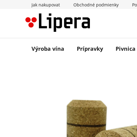
Prejsť
Jak nakupovat
Obchodné podmienky
Po
na
obsah
Výroba vína
Prípravky
Pivnica