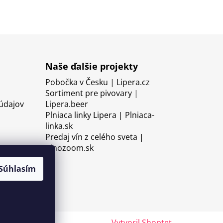
Naše ďalšie projekty
Pobočka v Česku | Lipera.cz
Sortiment pre pivovary |
údajov
Lipera.beer
Plniaca linky Lipera | Plniaca-
linka.sk
Predaj vín z celého sveta |
Vinozoom.sk
Súhlasím
Vytvoril Shoptet