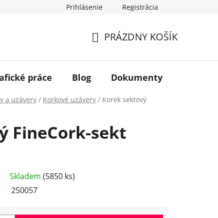
Prihlásenie
Registrácia
PRÁZDNY KOŠÍK
NÁKUPNÝ
KOŠÍK
afické práce
Blog
Dokumenty
Kontakt
y a uzávery
/
Korkové uzávery
/
Korek sektový
ý FineCork-sekt
Skladem
(5850 ks)
250057