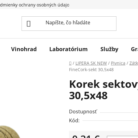
dmienky ochrany osobných údajov
Vinohrad
Laboratórium
Služby
Gr
Domov
/
LIPERA SK NEW
/
Pivnica
/
Zátk
FineCork-sekt 30,5x48
Korek sektov
30,5x48
Dostupnosť
Kód: