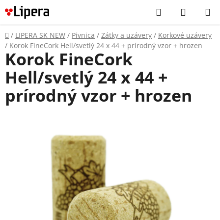
Prejsť
Hľadať
NÁKUP
na
KOŠÍK
obsah
Domov
/
LIPERA SK NEW
/
Pivnica
/
Zátky a uzávery
/
Korkové uzávery
/
Korok FineCork Hell/svetlý 24 x 44 + prírodný vzor + hrozen
Korok FineCork
Hell/svetlý 24 x 44 +
prírodný vzor + hrozen