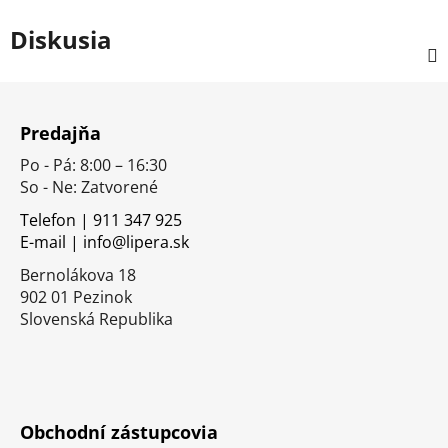
Diskusia
Z
á
Predajňa
p
Po - Pá: 8:00 – 16:30
ä
So - Ne: Zatvorené
t
i
Telefon | 911 347 925
E-mail | info@lipera.sk
e
Bernolákova 18
902 01 Pezinok
Slovenská Republika
Obchodní zástupcovia