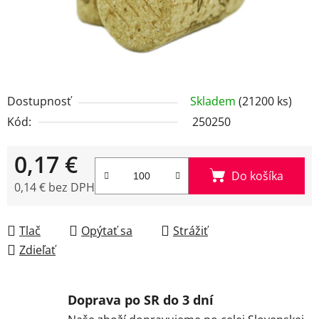
Dostupnosť
Skladem
(21200 ks)
Kód:
250250
0,17 €
Do košíka
0,14 € bez DPH
Jednotková cena:
Tlač
Opýtať sa
Strážiť
Zdieľať
Doprava po SR do 3 dní